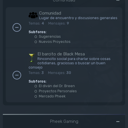
Comunidad
Lugar de encuentro y discusiones generales
Temas:
4
Mensajes:
9
Subforos:
Sugerencias
Nuevos Proyectos
El barcito de Black Mesa
Rinconcito social para charlar sobre cosas
cotidianas, graciosas o buscar un buen
consejo
Temas:
3
Mensajes:
30
Subforos:
El diván del Dr. Breen
Proyectos Personales
Mercado Pheek
Pheek Gaming