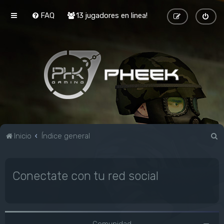
FAQ
13 jugadores en linea!
B
Inicio
Índice general
u
s
Conectate con tu red social
c
a
r
Comunidad