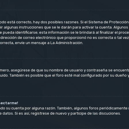
odo está correcto, hay dos posibles razones. Si el Sistema de Protección 
 algunas instrucciones que se le darán para activar la cuenta. Algunos
ueda identificarse; esta información se le brindará al finalizar el proceso
 dirección de correo electrónico que proporcionó no es correcta o tal vez
orrecta, envíe un mensaje a La Administración.
rimero, asegúrese de que su nombre de usuario y contraseña se encuent
ido. También es posible que el foro esté mal configurado por su dueño y/
nectarme!
rado su cuenta por alguna razón. También, algunos foros periódicament
 datos. Si es así, registrese de nuevo y participe de las discuciones.