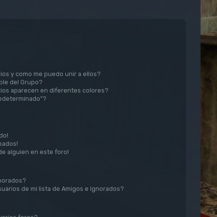
ios y como me puedo unir a ellos?
le del Grupo?
ios aparecen en diferentes colores?
redeterminado”?
do!
eados!
de alguien en este foro!
gnorados?
uarios de mi lista de Amigos e Ignorados?