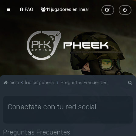
FAQ
11 jugadores en linea!
B
Inicio
Índice general
Preguntas Frecuentes
u
s
Conectate con tu red social
c
a
r
Preguntas Frecuentes