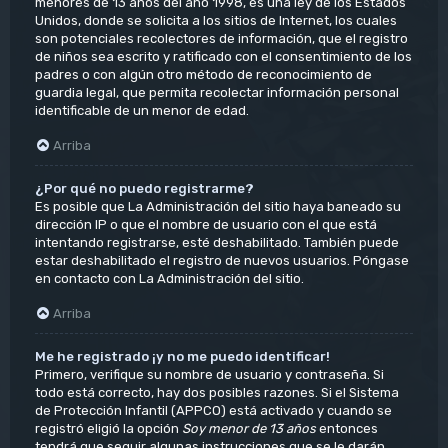
menores de 13 años del año 1998, es una ley de los Estados
Unidos, donde se solicita a los sitios de Internet, los cuales
son potenciales recolectores de información, que el registro
de niños sea escrito y ratificado con el consentimiento de los
padres o con algún otro método de reconocimiento de
guardia legal, que permita recolectar información personal
identificable de un menor de edad.
Arriba
¿Por qué no puedo registrarme?
Es posible que La Administración del sitio haya baneado su
dirección IP o que el nombre de usuario con el que está
intentando registrarse, esté deshabilitado. También puede
estar deshabilitado el registro de nuevos usuarios. Póngase
en contacto con La Administración del sitio.
Arriba
Me he registrado ¡y no me puedo identificar!
Primero, verifique su nombre de usuario y contraseña. Si
todo está correcto, hay dos posibles razones. Si el Sistema
de Protección Infantil (APPCO) está activado y cuando se
registró eligió la opción
Soy menor de 13 años
entonces
tendrá que seguir algunas instrucciones que se le darán