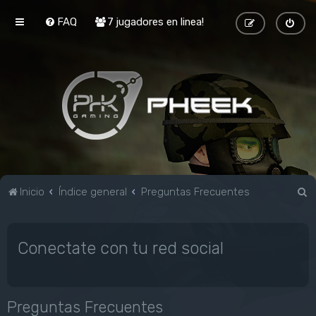
FAQ
7 jugadores en linea!
B
Inicio
Índice general
Preguntas Frecuentes
u
s
Conectate con tu red social
c
a
r
Preguntas Frecuentes