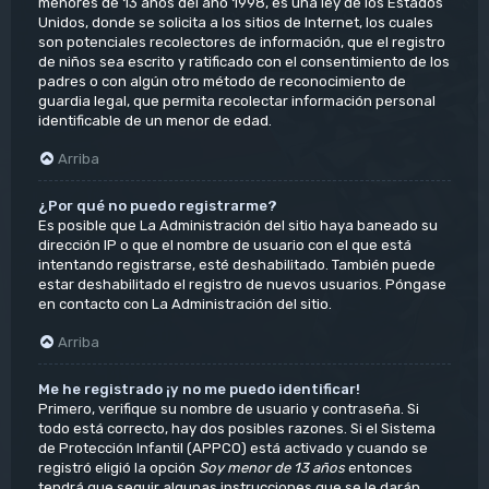
menores de 13 años del año 1998, es una ley de los Estados
Unidos, donde se solicita a los sitios de Internet, los cuales
son potenciales recolectores de información, que el registro
de niños sea escrito y ratificado con el consentimiento de los
padres o con algún otro método de reconocimiento de
guardia legal, que permita recolectar información personal
identificable de un menor de edad.
Arriba
¿Por qué no puedo registrarme?
Es posible que La Administración del sitio haya baneado su
dirección IP o que el nombre de usuario con el que está
intentando registrarse, esté deshabilitado. También puede
estar deshabilitado el registro de nuevos usuarios. Póngase
en contacto con La Administración del sitio.
Arriba
Me he registrado ¡y no me puedo identificar!
Primero, verifique su nombre de usuario y contraseña. Si
todo está correcto, hay dos posibles razones. Si el Sistema
de Protección Infantil (APPCO) está activado y cuando se
registró eligió la opción
Soy menor de 13 años
entonces
tendrá que seguir algunas instrucciones que se le darán