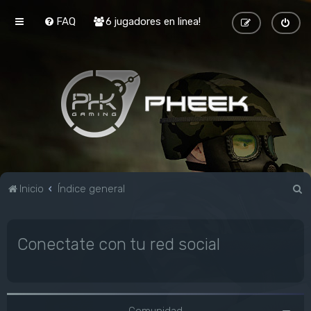
FAQ
6 jugadores en linea!
B
Inicio
Índice general
u
s
Conectate con tu red social
c
a
r
Comunidad