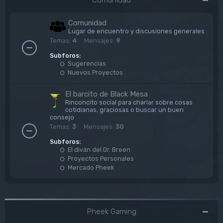
Comunidad
Lugar de encuentro y discusiones generales
Temas:
4
Mensajes:
9
Subforos:
Sugerencias
Nuevos Proyectos
El barcito de Black Mesa
Rinconcito social para charlar sobre cosas
cotidianas, graciosas o buscar un buen
consejo
Temas:
3
Mensajes:
30
Subforos:
El diván del Dr. Breen
Proyectos Personales
Mercado Pheek
Pheek Gaming