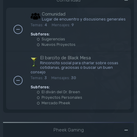
Comunidad
Lugar de encuentro y discusiones generales
Temas:
4
Mensajes:
9
Subforos:
Sugerencias
Nuevos Proyectos
El barcito de Black Mesa
Rinconcito social para charlar sobre cosas
cotidianas, graciosas o buscar un buen
consejo
Temas:
3
Mensajes:
30
Subforos:
El diván del Dr. Breen
Proyectos Personales
Mercado Pheek
Pheek Gaming