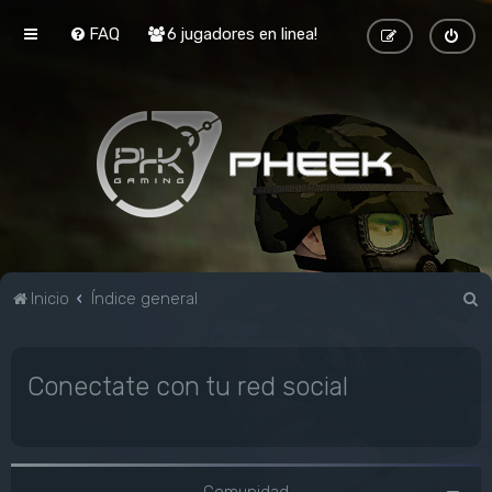
FAQ
6 jugadores en linea!
B
Inicio
Índice general
u
s
Conectate con tu red social
c
a
r
Comunidad