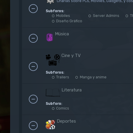
Charlas sobre PCs, Moviles, Gadgets, y co
Subforos:
Mobiles
Server Admins
T
Diseño Gráfico
Música
Cine y TV
Subforos:
Trailers
Manga y anime
Literatura
Subforo:
Comics
Deportes