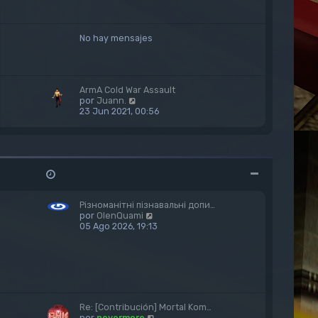
i
m
o
No hay mensajes
m
e
n
s
a
ArmA Cold War Assault
j
V
por
Juann.
e
e
23 Jun 2021, 00:56
r
ú
l
t
i
m
o
m
Різноманітні пізнавальні допи…
e
V
por
OlenQuami
n
e
05 Ago 2026, 19:13
s
r
a
ú
j
l
e
t
i
m
o
Re: [Contribución] Mortal Kom…
m
V
por
nevermore