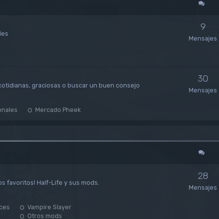
9
les
Mensajes
30
 cotidianas, graciosas o buscar un buen consejo
Mensajes
onales
Mercado Pheek
28
os favoritos! Half-Life y sus mods.
Mensajes
rces
Vampire Slayer
Otros mods