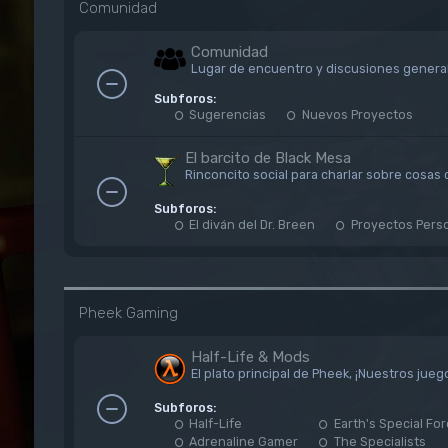
Comunidad
Comunidad
Lugar de encuentro y discusiones genera
Subforos:
Sugerencias
Nuevos Proyectos
El barcito de Black Mesa
Rinconcito social para charlar sobre cosas
Subforos:
El diván del Dr. Breen
Proyectos Pers
Pheek Gaming
Half-Life & Mods
El plato principal de Pheek, ¡Nuestros jueg
Subforos:
Half-Life
Earth's Special Fo
Adrenaline Gamer
The Specialists