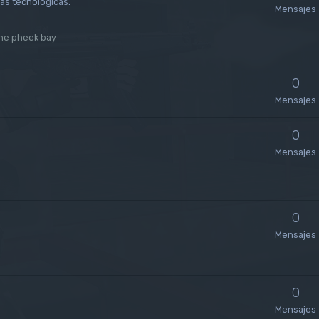
sas tecnológicas.
Mensajes
he pheek bay
0
Mensajes
0
Mensajes
0
Mensajes
0
Mensajes