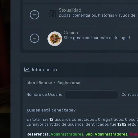
Sexualidad
Dudas, comentarios, historias y ayuda de 
Cocina
Si te gusta cocinar este es tu lugar!
Información
Identificarse
•
Registrarse
Nombre de Usuario:
Contras
¿Quién está conectado?
En total hay
12
usuarios conectados :: 0 registrados, 0 ocult
La mayor cantidad de usuarios identificados fue
1282
el 26 
Referencia:
Administradores
,
Sub-Administradores
,
Mode