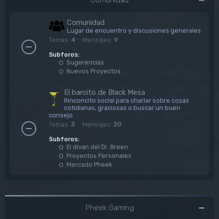
Comunidad
Lugar de encuentro y discusiones generales
Temas:
4
Mensajes:
9
Subforos:
Sugerencias
Nuevos Proyectos
El barcito de Black Mesa
Rinconcito social para charlar sobre cosas
cotidianas, graciosas o buscar un buen
consejo
Temas:
3
Mensajes:
30
Subforos:
El diván del Dr. Breen
Proyectos Personales
Mercado Pheek
Pheek Gaming