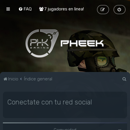
FAQ
7 jugadores en linea!
B
Inicio
Índice general
u
s
Conectate con tu red social
c
a
r
Comunidad