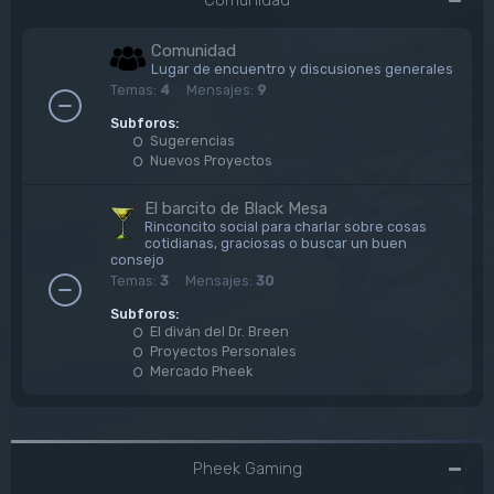
Comunidad
Lugar de encuentro y discusiones generales
Temas:
4
Mensajes:
9
Subforos:
Sugerencias
Nuevos Proyectos
El barcito de Black Mesa
Rinconcito social para charlar sobre cosas
cotidianas, graciosas o buscar un buen
consejo
Temas:
3
Mensajes:
30
Subforos:
El diván del Dr. Breen
Proyectos Personales
Mercado Pheek
Pheek Gaming