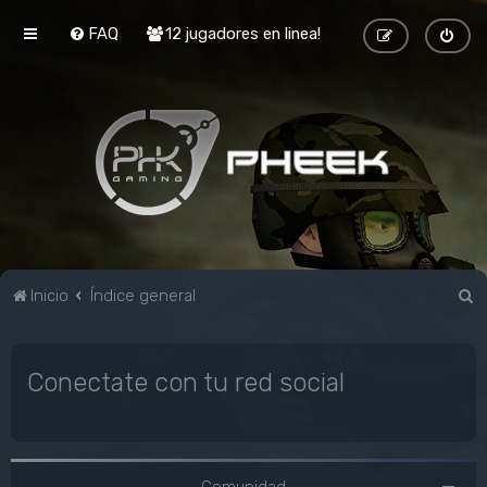
FAQ
12 jugadores en linea!
B
Inicio
Índice general
u
s
Conectate con tu red social
c
a
r
Comunidad