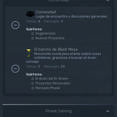
Comunidad
Lugar de encuentro y discusiones generales
Temas:
4
Mensajes:
9
Subforos:
Sugerencias
Nuevos Proyectos
El barcito de Black Mesa
Rinconcito social para charlar sobre cosas
cotidianas, graciosas o buscar un buen
consejo
Temas:
3
Mensajes:
30
Subforos:
El diván del Dr. Breen
Proyectos Personales
Mercado Pheek
Pheek Gaming