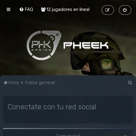
FAQ
12 jugadores en linea!
B
Inicio
Índice general
u
s
Conectate con tu red social
c
a
r
Comunidad