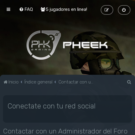
FAQ
5 jugadores en linea!
B
Inicio
Índice general
Contactar con un Administrador del Foro
u
s
Conectate con tu red social
c
a
r
Contactar con un Administrador del Foro