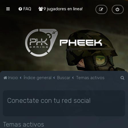
FAQ
9 jugadores en linea!
B
Inicio
Índice general
Buscar
Temas activos
u
s
Conectate con tu red social
c
a
r
Temas activos