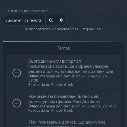
Ir a búsqueda avanzada
Buscar
Búsqueda avanzada
Se encontraron 3 coincidencias • Página
1
de
1
Temas
Сьогодні на огляді портал
mulkarecepka.space, де зібрані кулінарні
рецепти для мультиварки. Без зайвих слів
Último mensaje por
OlenQuami
«
09 Ago 2026,
09:08
Publicado en
Rincón Geek
Різноманітні пізнавальні дописи, які
розміщує платформа Main Academy
Último mensaje por
OlenQuami
«
05 Ago 2026, 19:13
Publicado en
Rincón Geek
Різні пізнавальні дописи, що акумулює