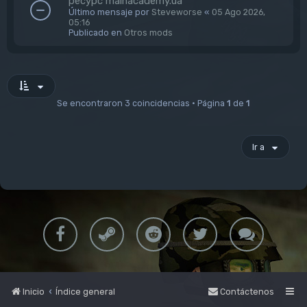
ресурс mainacademy.ua
Último mensaje por
Steveworse
«
05 Ago 2026,
05:16
Publicado en
Otros mods
Se encontraron 3 coincidencias • Página
1
de
1
Ir a
Inicio
Índice general
Contáctenos