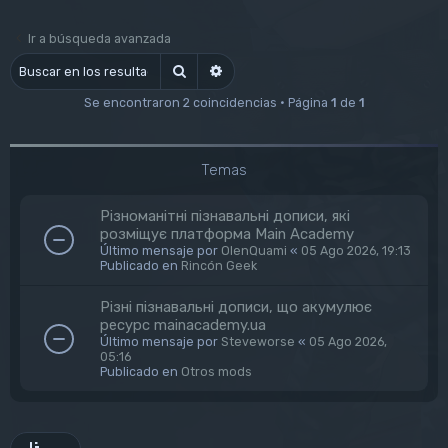
Ir a búsqueda avanzada
Buscar
Búsqueda avanzada
Se encontraron 2 coincidencias • Página
1
de
1
Temas
Різноманітні пізнавальні дописи, які
розміщує платформа Main Academy
Último mensaje por
OlenQuami
«
05 Ago 2026, 19:13
Publicado en
Rincón Geek
Різні пізнавальні дописи, що акумулює
ресурс mainacademy.ua
Último mensaje por
Steveworse
«
05 Ago 2026,
05:16
Publicado en
Otros mods