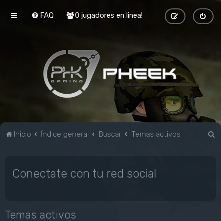
FAQ
0 jugadores en linea!
B
Inicio
Índice general
Buscar
Temas activos
u
s
Conectate con tu red social
c
a
r
Temas activos