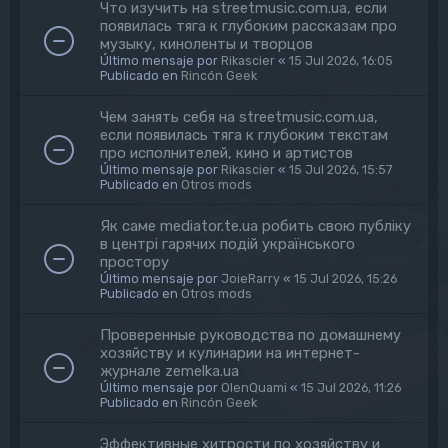
Что изучить на streetmusic.com.ua, если
появилась тяга к глубоким рассказам про
музыку, киноленты и творцов
Último mensaje por
Rikascier
«
15 Jul 2026, 16:05
Publicado en
Rincón Geek
Чем занять себя на streetmusic.com.ua,
если появилась тяга к глубоким текстам
про исполнителей, кино и артистов
Último mensaje por
Rikascier
«
15 Jul 2026, 15:57
Publicado en
Otros mods
Як саме mediator.te.ua робить свою публіку
в центрі гарячих подій українського
простору
Último mensaje por
JoieRarry
«
15 Jul 2026, 15:26
Publicado en
Otros mods
Проверенные руководства по домашнему
хозяйству и кулинарии на интернет-
журнале zemelka.ua
Último mensaje por
OlenQuami
«
15 Jul 2026, 11:26
Publicado en
Rincón Geek
Эффективные хитрости по хозяйству и