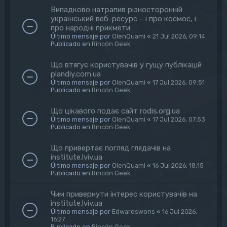
Випадково натрапив різносторонній
український веб-ресурс – і про космос, і
про народні прикмети
Último mensaje por
OlenQuami
«
21 Jul 2026, 09:14
Publicado en
Rincón Geek
Що втягує користувачів у гущу публікацій
plandiy.com.ua
Último mensaje por
OlenQuami
«
17 Jul 2026, 09:51
Publicado en
Rincón Geek
Що цікавого подає сайт rodis.org.ua
Último mensaje por
OlenQuami
«
17 Jul 2026, 07:53
Publicado en
Rincón Geek
Що привертає погляд глядачів на
institute.lviv.ua
Último mensaje por
OlenQuami
«
16 Jul 2026, 18:15
Publicado en
Rincón Geek
Чим привернути інтерес користувачів на
institute.lviv.ua
Último mensaje por
Edwardswons
«
16 Jul 2026,
16:27
Publicado en
Rincón Geek