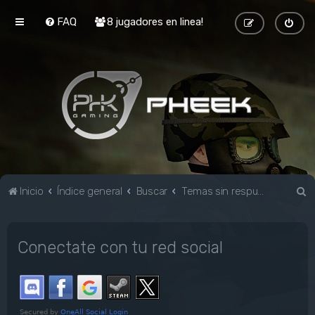
FAQ
8 jugadores en linea!
B
Inicio
Índice general
Buscar
Temas sin respuesta
u
s
Conectate con tu red social
c
a
r