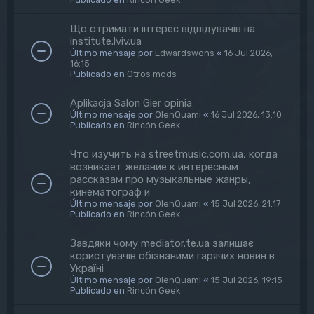
Що отримати інтерес відвідувачів на
institute.lviv.ua
Último mensaje por
Edwardswons
«
16 Jul 2026,
16:15
Publicado en
Otros mods
Aplikacja Salon Gier opinia
Último mensaje por
OlenQuami
«
16 Jul 2026, 13:10
Publicado en
Rincón Geek
Что изучить на streetmusic.com.ua, когда
возникает желание к интересным
рассказам про музыкальные жанры,
кинематограф и
Último mensaje por
OlenQuami
«
15 Jul 2026, 21:17
Publicado en
Rincón Geek
Завдяки чому mediator.te.ua залишає
користувачів обізнаними гарячих новин в
Україні
Último mensaje por
OlenQuami
«
15 Jul 2026, 19:15
Publicado en
Rincón Geek