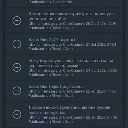
Publicado en
Otros mods
З якої причини люди приходять на ресурс
wohoo.ua постійно
Último mensaje por
OlenQuami
«
28 Jul 2026, 02:19
Publicado en
Rincón Geek
Salon Gier 24/7 support
Último mensaje por
OlenQuami
«
27 Jul 2026, 07:54
Publicado en
Rincón Geek
Чому користувачі вертаються на oh.ua за
черговими оповіданнями
Último mensaje por
OlenQuami
«
24 Jul 2026, 03:58
Publicado en
Rincón Geek
Salon Gier Rejestracja bonus
Último mensaje por
OlenQuami
«
22 Jul 2026, 14:55
Publicado en
Rincón Geek
Добірки щирих привітань, які без зусиль
знайти на mgk.if.ua
Último mensaje por
OlenQuami
«
22 Jul 2026, 00:08
Publicado en
Rincón Geek