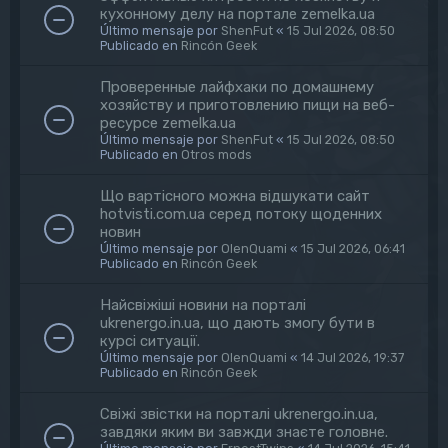
кухонному делу на портале zemelka.ua
Último mensaje por
ShenFut
«
15 Jul 2026, 08:50
Publicado en
Rincón Geek
Проверенные лайфхаки по домашнему
хозяйству и приготовлению пищи на веб-
ресурсе zemelka.ua
Último mensaje por
ShenFut
«
15 Jul 2026, 08:50
Publicado en
Otros mods
Що вартісного можна відшукати сайт
hotvisti.com.ua серед потоку щоденних
новин
Último mensaje por
OlenQuami
«
15 Jul 2026, 06:41
Publicado en
Rincón Geek
Найсвіжіші новини на порталі
ukrenergo.in.ua, що дають змогу бути в
курсі ситуації.
Último mensaje por
OlenQuami
«
14 Jul 2026, 19:37
Publicado en
Rincón Geek
Свіжі звістки на порталі ukrenergo.in.ua,
завдяки яким ви завжди знаєте головне.