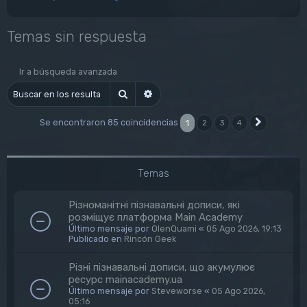
Temas sin respuesta
Ir a búsqueda avanzada
Buscar
Búsqueda avanzada
Se encontraron 85 coincidencias
1
2
3
4
Siguiente
Temas
Різноманітні пізнавальні дописи, які
розміщує платформа Main Academy
Último mensaje por
OlenQuami
«
05 Ago 2026, 19:13
Publicado en
Rincón Geek
Різні пізнавальні дописи, що акумулює
ресурс mainacademy.ua
Último mensaje por
Steveworse
«
05 Ago 2026,
05:16