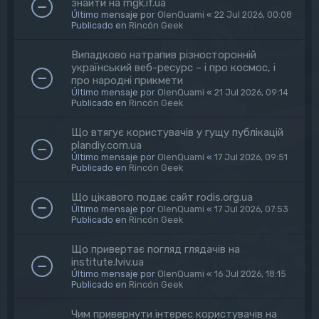
знайти на mgk.if.ua
Último mensaje por
OlenQuami
«
22 Jul 2026, 00:08
Publicado en
Rincón Geek
Випадково натрапив різносторонній
український веб-ресурс – і про космос, і
про народні прикмети
Último mensaje por
OlenQuami
«
21 Jul 2026, 09:14
Publicado en
Rincón Geek
Що втягує користувачів у гущу публікацій
plandiy.com.ua
Último mensaje por
OlenQuami
«
17 Jul 2026, 09:51
Publicado en
Rincón Geek
Що цікавого подає сайт rodis.org.ua
Último mensaje por
OlenQuami
«
17 Jul 2026, 07:53
Publicado en
Rincón Geek
Що привертає погляд глядачів на
institute.lviv.ua
Último mensaje por
OlenQuami
«
16 Jul 2026, 18:15
Publicado en
Rincón Geek
Чим привернути інтерес користувачів на