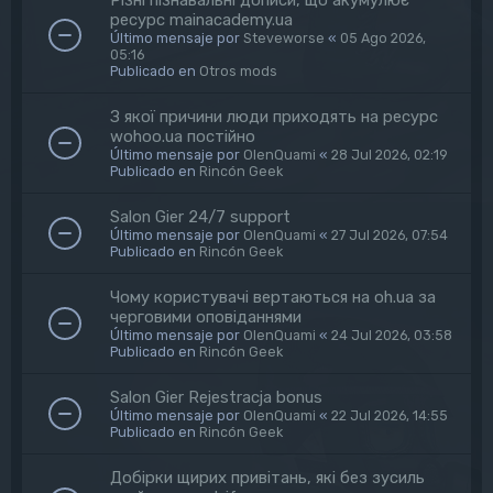
ресурс mainacademy.ua
Último mensaje por
Steveworse
«
05 Ago 2026,
05:16
Publicado en
Otros mods
З якої причини люди приходять на ресурс
wohoo.ua постійно
Último mensaje por
OlenQuami
«
28 Jul 2026, 02:19
Publicado en
Rincón Geek
Salon Gier 24/7 support
Último mensaje por
OlenQuami
«
27 Jul 2026, 07:54
Publicado en
Rincón Geek
Чому користувачі вертаються на oh.ua за
черговими оповіданнями
Último mensaje por
OlenQuami
«
24 Jul 2026, 03:58
Publicado en
Rincón Geek
Salon Gier Rejestracja bonus
Último mensaje por
OlenQuami
«
22 Jul 2026, 14:55
Publicado en
Rincón Geek
Добірки щирих привітань, які без зусиль