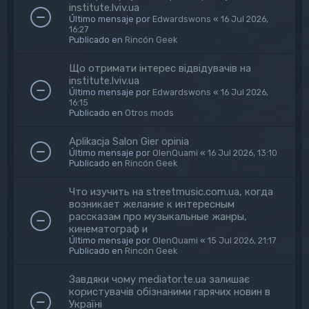
institute.lviv.ua
Último mensaje por
Edwardswons
«
16 Jul 2026,
16:27
Publicado en
Rincón Geek
Що отримати інтерес відвідувачів на
institute.lviv.ua
Último mensaje por
Edwardswons
«
16 Jul 2026,
16:15
Publicado en
Otros mods
Aplikacja Salon Gier opinia
Último mensaje por
OlenQuami
«
16 Jul 2026, 13:10
Publicado en
Rincón Geek
Что изучить на streetmusic.com.ua, когда
возникает желание к интересным
рассказам про музыкальные жанры,
кинематограф и
Último mensaje por
OlenQuami
«
15 Jul 2026, 21:17
Publicado en
Rincón Geek
Завдяки чому mediator.te.ua залишає
користувачів обізнаними гарячих новин в
Україні