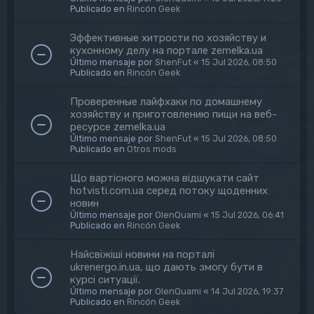
Publicado en
Rincón Geek
Эффективные хитрости по хозяйству и
кухонному делу на портале zemelka.ua
Último mensaje por
ShenFut
«
15 Jul 2026, 08:50
Publicado en
Rincón Geek
Проверенные лайфхаки по домашнему
хозяйству и приготовлению пищи на веб-
ресурсе zemelka.ua
Último mensaje por
ShenFut
«
15 Jul 2026, 08:50
Publicado en
Otros mods
Що вартісного можна відшукати сайт
hotvisti.com.ua серед потоку щоденних
новин
Último mensaje por
OlenQuami
«
15 Jul 2026, 06:41
Publicado en
Rincón Geek
Найсвіжіші новини на порталі
ukrenergo.in.ua, що дають змогу бути в
курсі ситуації.
Último mensaje por
OlenQuami
«
14 Jul 2026, 19:37
Publicado en
Rincón Geek