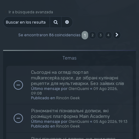
Ir a búsqueda avanzada
Buscar
Búsqueda avanzada
Se encontraron 86 coincidencias
1
2
3
4
Siguiente
Temas
Сьогодні на огляді портал
mulkarecepka.space, де зібрані кулінарні
рецепти для мультиварки. Без зайвих слів
Último mensaje por
OlenQuami
«
09 Ago 2026,
09:08
Publicado en
Rincón Geek
Різноманітні пізнавальні дописи, які
розміщує платформа Main Academy
Último mensaje por
OlenQuami
«
05 Ago 2026, 19:13
Publicado en
Rincón Geek
Різні пізнавальні дописи, що акумулює