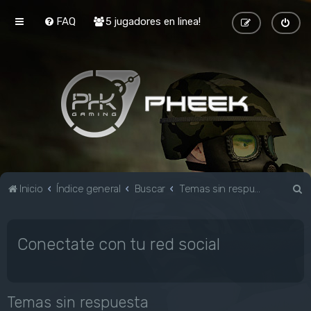
FAQ
5 jugadores en linea!
B
Inicio
Índice general
Buscar
Temas sin respuesta
u
s
Conectate con tu red social
c
a
r
Temas sin respuesta