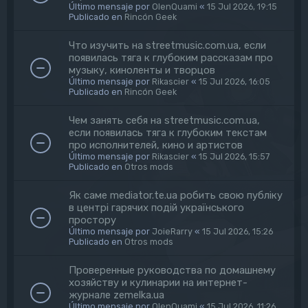
Último mensaje por
OlenQuami
«
15 Jul 2026, 19:15
Publicado en
Rincón Geek
Что изучить на streetmusic.com.ua, если
появилась тяга к глубоким рассказам про
музыку, киноленты и творцов
Último mensaje por
Rikascier
«
15 Jul 2026, 16:05
Publicado en
Rincón Geek
Чем занять себя на streetmusic.com.ua,
если появилась тяга к глубоким текстам
про исполнителей, кино и артистов
Último mensaje por
Rikascier
«
15 Jul 2026, 15:57
Publicado en
Otros mods
Як саме mediator.te.ua робить свою публіку
в центрі гарячих подій українського
простору
Último mensaje por
JoieRarry
«
15 Jul 2026, 15:26
Publicado en
Otros mods
Проверенные руководства по домашнему
хозяйству и кулинарии на интернет-
журнале zemelka.ua
Último mensaje por
OlenQuami
«
15 Jul 2026, 11:26