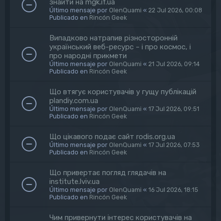
знайти на mgk.if.ua
Último mensaje por
OlenQuami
«
22 Jul 2026, 00:08
Publicado en
Rincón Geek
Випадково натрапив різносторонній
український веб-ресурс – і про космос, і
про народні прикмети
Último mensaje por
OlenQuami
«
21 Jul 2026, 09:14
Publicado en
Rincón Geek
Що втягує користувачів у гущу публікацій
plandiy.com.ua
Último mensaje por
OlenQuami
«
17 Jul 2026, 09:51
Publicado en
Rincón Geek
Що цікавого подає сайт rodis.org.ua
Último mensaje por
OlenQuami
«
17 Jul 2026, 07:53
Publicado en
Rincón Geek
Що привертає погляд глядачів на
institute.lviv.ua
Último mensaje por
OlenQuami
«
16 Jul 2026, 18:15
Publicado en
Rincón Geek
Чим привернути інтерес користувачів на