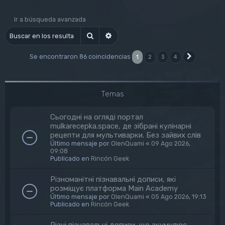
Ir a búsqueda avanzada
Buscar
Búsqueda avanzada
Se encontraron 86 coincidencias
1
2
3
4
Siguiente
Temas
Сьогодні на огляді портал
mulkarecepka.space, де зібрані кулінарні
рецепти для мультиварки. Без зайвих слів
Último mensaje por
OlenQuami
«
09 Ago 2026,
09:08
Publicado en
Rincón Geek
Різноманітні пізнавальні дописи, які
розміщує платформа Main Academy
Último mensaje por
OlenQuami
«
05 Ago 2026, 19:13
Publicado en
Rincón Geek
Різні пізнавальні дописи, що акумулює