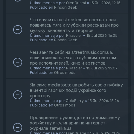
Último mensaje por
OlenQuami
«
15 Jul 2026, 19:15
Publicado en
Rincón Geek
Что изучить на streetmusic.com.ua, если
появилась тяга к глубоким рассказам про
музыку, киноленты и творцов
Último mensaje por
Rikascier
«
15 Jul 2026, 16:05
Publicado en
Rincón Geek
Чем занять себя на streetmusic.com.ua,
если появилась тяга к глубоким текстам
про исполнителей, кино и артистов
Último mensaje por
Rikascier
«
15 Jul 2026, 15:57
Publicado en
Otros mods
Як саме mediator.te.ua робить свою публіку
в центрі гарячих подій українського
простору
Último mensaje por
JoieRarry
«
15 Jul 2026, 15:26
Publicado en
Otros mods
Проверенные руководства по домашнему
хозяйству и кулинарии на интернет-
журнале zemelka.ua
Último mensaje por
OlenQuami
«
15 Jul 2026, 11:26