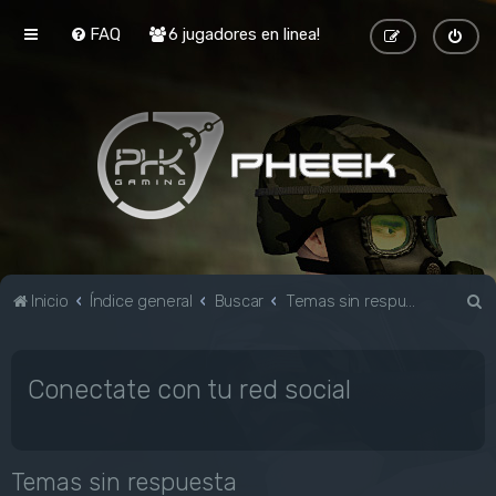
FAQ
6 jugadores en linea!
B
Inicio
Índice general
Buscar
Temas sin respuesta
u
s
Conectate con tu red social
c
a
r
Temas sin respuesta