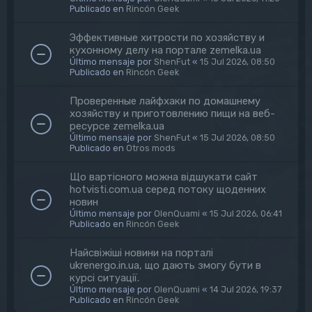
Publicado en
Rincón Geek
Эффективные хитрости по хозяйству и
кухонному делу на портале zemelka.ua
Último mensaje por
ShenFut
«
15 Jul 2026, 08:50
Publicado en
Rincón Geek
Проверенные лайфхаки по домашнему
хозяйству и приготовлению пищи на веб-
ресурсе zemelka.ua
Último mensaje por
ShenFut
«
15 Jul 2026, 08:50
Publicado en
Otros mods
Що вартісного можна відшукати сайт
hotvisti.com.ua серед потоку щоденних
новин
Último mensaje por
OlenQuami
«
15 Jul 2026, 06:41
Publicado en
Rincón Geek
Найсвіжіші новини на порталі
ukrenergo.in.ua, що дають змогу бути в
курсі ситуації.
Último mensaje por
OlenQuami
«
14 Jul 2026, 19:37
Publicado en
Rincón Geek