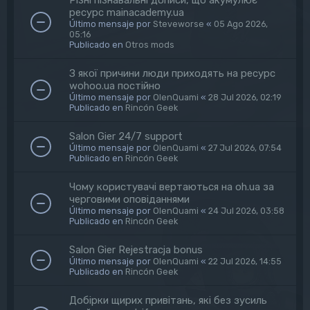
ресурс mainacademy.ua
Último mensaje por
Steveworse
«
05 Ago 2026,
05:16
Publicado en
Otros mods
З якої причини люди приходять на ресурс
wohoo.ua постійно
Último mensaje por
OlenQuami
«
28 Jul 2026, 02:19
Publicado en
Rincón Geek
Salon Gier 24/7 support
Último mensaje por
OlenQuami
«
27 Jul 2026, 07:54
Publicado en
Rincón Geek
Чому користувачі вертаються на oh.ua за
черговими оповіданнями
Último mensaje por
OlenQuami
«
24 Jul 2026, 03:58
Publicado en
Rincón Geek
Salon Gier Rejestracja bonus
Último mensaje por
OlenQuami
«
22 Jul 2026, 14:55
Publicado en
Rincón Geek
Добірки щирих привітань, які без зусиль