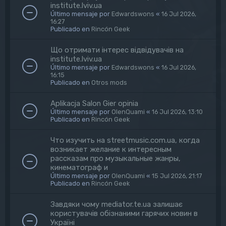
institute.lviv.ua
Último mensaje por
Edwardswons
«
16 Jul 2026,
16:27
Publicado en
Rincón Geek
Що отримати інтерес відвідувачів на
institute.lviv.ua
Último mensaje por
Edwardswons
«
16 Jul 2026,
16:15
Publicado en
Otros mods
Aplikacja Salon Gier opinia
Último mensaje por
OlenQuami
«
16 Jul 2026, 13:10
Publicado en
Rincón Geek
Что изучить на streetmusic.com.ua, когда
возникает желание к интересным
рассказам про музыкальные жанры,
кинематограф и
Último mensaje por
OlenQuami
«
15 Jul 2026, 21:17
Publicado en
Rincón Geek
Завдяки чому mediator.te.ua залишає
користувачів обізнаними гарячих новин в
Україні