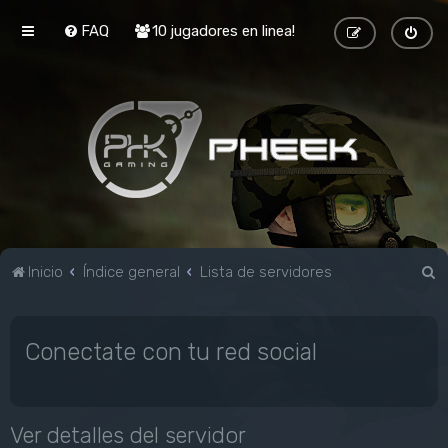
FAQ
10 jugadores en linea!
B
Inicio
Índice general
Lista de servidores
u
s
Conectate con tu red social
c
a
r
Ver detalles del servidor