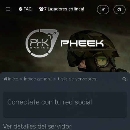
FAQ
7 jugadores en linea!
B
Inicio
Índice general
Lista de servidores
u
s
Conectate con tu red social
c
a
r
Ver detalles del servidor