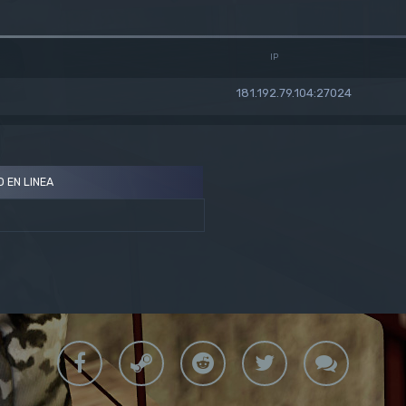
IP
181.192.79.104:27024
O EN LINEA