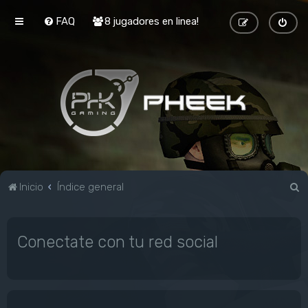
FAQ
8 jugadores en linea!
B
Inicio
Índice general
u
s
Conectate con tu red social
c
a
r