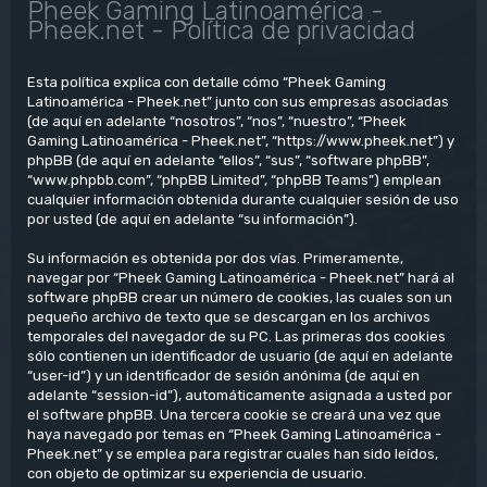
Pheek Gaming Latinoamérica -
Pheek.net - Política de privacidad
Esta política explica con detalle cómo “Pheek Gaming
Latinoamérica - Pheek.net” junto con sus empresas asociadas
(de aquí en adelante “nosotros”, “nos”, “nuestro”, “Pheek
Gaming Latinoamérica - Pheek.net”, “https://www.pheek.net”) y
phpBB (de aquí en adelante “ellos”, “sus”, “software phpBB”,
“www.phpbb.com”, “phpBB Limited”, “phpBB Teams”) emplean
cualquier información obtenida durante cualquier sesión de uso
por usted (de aquí en adelante “su información”).
Su información es obtenida por dos vías. Primeramente,
navegar por “Pheek Gaming Latinoamérica - Pheek.net” hará al
software phpBB crear un número de cookies, las cuales son un
pequeño archivo de texto que se descargan en los archivos
temporales del navegador de su PC. Las primeras dos cookies
sólo contienen un identificador de usuario (de aquí en adelante
“user-id”) y un identificador de sesión anónima (de aquí en
adelante “session-id”), automáticamente asignada a usted por
el software phpBB. Una tercera cookie se creará una vez que
haya navegado por temas en “Pheek Gaming Latinoamérica -
Pheek.net” y se emplea para registrar cuales han sido leídos,
con objeto de optimizar su experiencia de usuario.