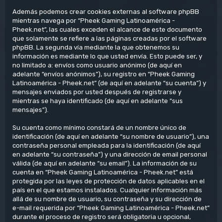
Además podemos crear cookies externas al software phpBB
mientras navega por “Pheek Gaming Latinoamérica -
Pheek.net”, las cuales exceden el alcance de este documento
que solamente se refiere a las páginas creadas por el software
phpBB. La segunda vía mediante la que obtenemos su
información es mediante lo que usted envía. Esto puede ser, y
no limitado a: envíos como usuario anónimo (de aquí en
adelante “envíos anónimos”), su registro en “Pheek Gaming
Latinoamérica - Pheek.net” (de aquí en adelante “su cuenta”) y
mensajes enviados por usted después de registrarse y
mientras se haya identificado (de aquí en adelante “sus
mensajes”).
Su cuenta como mínimo constará de un nombre único de
identificación (de aquí en adelante “su nombre de usuario”), una
contraseña personal empleada para la identificación (de aquí
en adelante “su contraseña”) y una dirección de email personal
válida (de aquí en adelante “su email”). La información de su
cuenta en “Pheek Gaming Latinoamérica - Pheek.net” está
protegida por las leyes de protección de datos aplicables en el
país en el que estamos instalados. Cualquier información más
allá de su nombre de usuario, su contraseña y su dirección de
e-mail requerida por “Pheek Gaming Latinoamérica - Pheek.net”
durante el proceso de registro será obligatoria u opcional,