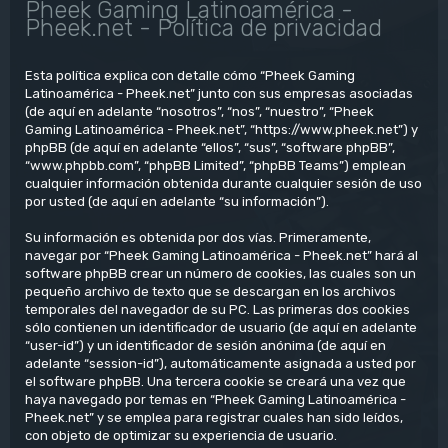
Pheek Gaming Latinoamérica -
Pheek.net - Política de privacidad
Esta política explica con detalle cómo “Pheek Gaming
Latinoamérica - Pheek.net” junto con sus empresas asociadas
(de aquí en adelante “nosotros”, “nos”, “nuestro”, “Pheek
Gaming Latinoamérica - Pheek.net”, “https://www.pheek.net”) y
phpBB (de aquí en adelante “ellos”, “sus”, “software phpBB”,
“www.phpbb.com”, “phpBB Limited”, “phpBB Teams”) emplean
cualquier información obtenida durante cualquier sesión de uso
por usted (de aquí en adelante “su información”).
Su información es obtenida por dos vías. Primeramente,
navegar por “Pheek Gaming Latinoamérica - Pheek.net” hará al
software phpBB crear un número de cookies, las cuales son un
pequeño archivo de texto que se descargan en los archivos
temporales del navegador de su PC. Las primeras dos cookies
sólo contienen un identificador de usuario (de aquí en adelante
“user-id”) y un identificador de sesión anónima (de aquí en
adelante “session-id”), automáticamente asignada a usted por
el software phpBB. Una tercera cookie se creará una vez que
haya navegado por temas en “Pheek Gaming Latinoamérica -
Pheek.net” y se emplea para registrar cuales han sido leídos,
con objeto de optimizar su experiencia de usuario.