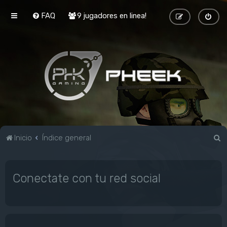
FAQ
9 jugadores en linea!
B
Inicio
Índice general
u
s
Conectate con tu red social
c
a
r