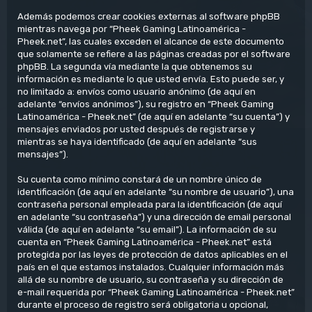
Además podemos crear cookies externas al software phpBB
mientras navega por “Pheek Gaming Latinoamérica -
Pheek.net”, las cuales exceden el alcance de este documento
que solamente se refiere a las páginas creadas por el software
phpBB. La segunda vía mediante la que obtenemos su
información es mediante lo que usted envía. Esto puede ser, y
no limitado a: envíos como usuario anónimo (de aquí en
adelante “envíos anónimos”), su registro en “Pheek Gaming
Latinoamérica - Pheek.net” (de aquí en adelante “su cuenta”) y
mensajes enviados por usted después de registrarse y
mientras se haya identificado (de aquí en adelante “sus
mensajes”).
Su cuenta como mínimo constará de un nombre único de
identificación (de aquí en adelante “su nombre de usuario”), una
contraseña personal empleada para la identificación (de aquí
en adelante “su contraseña”) y una dirección de email personal
válida (de aquí en adelante “su email”). La información de su
cuenta en “Pheek Gaming Latinoamérica - Pheek.net” está
protegida por las leyes de protección de datos aplicables en el
país en el que estamos instalados. Cualquier información más
allá de su nombre de usuario, su contraseña y su dirección de
e-mail requerida por “Pheek Gaming Latinoamérica - Pheek.net”
durante el proceso de registro será obligatoria u opcional,