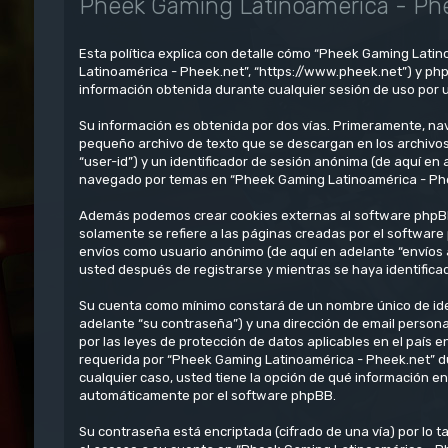
Pheek Gaming Latinoamérica - Phee
Esta política explica con detalle cómo “Pheek Gaming Latin
Latinoamérica - Pheek.net”, “https://www.pheek.net”) y ph
información obtenida durante cualquier sesión de uso por u
Su información es obtenida por dos vías. Primeramente, na
pequeño archivo de texto que se descargan en los archivos
“user-id”) y un identificador de sesión anónima (de aquí e
navegado por temas en “Pheek Gaming Latinoamérica - Pheek.
Además podemos crear cookies externas al software phpBB
solamente se refiere a las páginas creadas por el software
envíos como usuario anónimo (de aquí en adelante “envíos 
usted después de registrarse y mientras se haya identifica
Su cuenta como mínimo constará de un nombre único de iden
adelante “su contraseña”) y una dirección de email persona
por las leyes de protección de datos aplicables en el país 
requerida por “Pheek Gaming Latinoamérica - Pheek.net” dur
cualquier caso, usted tiene la opción de qué información e
automáticamente por el software phpBB.
Su contraseña está encriptada (cifrado de una vía) por lo