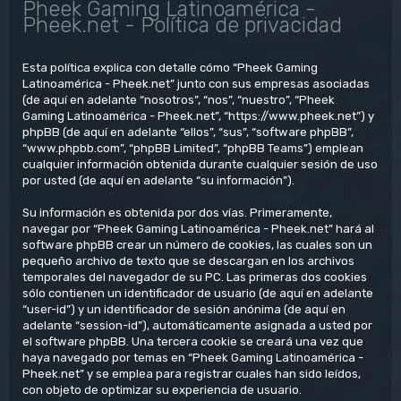
Pheek Gaming Latinoamérica -
Pheek.net - Política de privacidad
Esta política explica con detalle cómo “Pheek Gaming
Latinoamérica - Pheek.net” junto con sus empresas asociadas
(de aquí en adelante “nosotros”, “nos”, “nuestro”, “Pheek
Gaming Latinoamérica - Pheek.net”, “https://www.pheek.net”) y
phpBB (de aquí en adelante “ellos”, “sus”, “software phpBB”,
“www.phpbb.com”, “phpBB Limited”, “phpBB Teams”) emplean
cualquier información obtenida durante cualquier sesión de uso
por usted (de aquí en adelante “su información”).
Su información es obtenida por dos vías. Primeramente,
navegar por “Pheek Gaming Latinoamérica - Pheek.net” hará al
software phpBB crear un número de cookies, las cuales son un
pequeño archivo de texto que se descargan en los archivos
temporales del navegador de su PC. Las primeras dos cookies
sólo contienen un identificador de usuario (de aquí en adelante
“user-id”) y un identificador de sesión anónima (de aquí en
adelante “session-id”), automáticamente asignada a usted por
el software phpBB. Una tercera cookie se creará una vez que
haya navegado por temas en “Pheek Gaming Latinoamérica -
Pheek.net” y se emplea para registrar cuales han sido leídos,
con objeto de optimizar su experiencia de usuario.