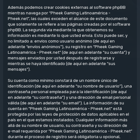
Además podemos crear cookies externas al software phpBB
mientras navega por “Pheek Gaming Latinoamérica -
Pheek.net”, las cuales exceden el alcance de este documento
que solamente se refiere a las páginas creadas por el software
phpBB. La segunda vía mediante la que obtenemos su
información es mediante lo que usted envía. Esto puede ser, y
no limitado a: envíos como usuario anónimo (de aquí en
adelante “envíos anónimos”), su registro en “Pheek Gaming
Latinoamérica - Pheek.net” (de aquí en adelante “su cuenta”) y
mensajes enviados por usted después de registrarse y
mientras se haya identificado (de aquí en adelante “sus
mensajes”).
Su cuenta como mínimo constará de un nombre único de
identificación (de aquí en adelante “su nombre de usuario”), una
contraseña personal empleada para la identificación (de aquí
en adelante “su contraseña”) y una dirección de email personal
válida (de aquí en adelante “su email”). La información de su
cuenta en “Pheek Gaming Latinoamérica - Pheek.net” está
protegida por las leyes de protección de datos aplicables en el
país en el que estamos instalados. Cualquier información más
allá de su nombre de usuario, su contraseña y su dirección de
e-mail requerida por “Pheek Gaming Latinoamérica - Pheek.net”
durante el proceso de registro será obligatoria u opcional,