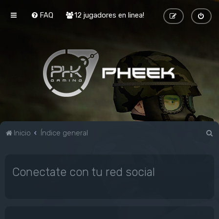
FAQ
12 jugadores en linea!
B
Inicio
Índice general
u
s
Conectate con tu red social
c
a
r