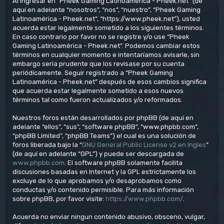
Al ingresar en “Pheek Gaming Latinoamérica - Pheek.net” (de
aquí en adelante “nosotros”, “nos”, “nuestro”, “Pheek Gaming
Latinoamérica - Pheek.net”, “https://www.pheek.net”), usted
acuerda estar legalmente sometido a los siguientes términos.
En caso contrario por favor no se registre y/o use “Pheek
Gaming Latinoamérica - Pheek.net”. Podemos cambiar estos
términos en cualquier momento e intentaríamos avisarle, sin
embargo sería prudente que los revisase por su cuenta
periódicamente. Seguir registrado a “Pheek Gaming
Latinoamérica - Pheek.net” después de esos cambios significa
que acuerda estar legalmente sometido a esos nuevos
términos tal como fueron actualizados y/o reformados.
Nuestros foros están desarrollados por phpBB (de aquí en
adelante “ellos”, “sus”, “software phpBB”, “www.phpbb.com”,
“phpBB Limited”, “phpBB Teams”) el cual es una solución de
foros liberada bajo la “
GNU General Public License v2 en Ingles
”
(de aquí en adelante “GPL”) y puede ser descargada de
www.phpbb.com
. El software phpBB solamente facilita
discusiones basadas en Internet y la GPL estrictamente los
excluye de lo que aprobamos y/o desaprobamos como
conductas y/o contenido permisible. Para más información
sobre phpBB, por favor visite:
https://www.phpbb.com/
.
Acuerda no enviar ningun contenido abusivo, obsceno, vulgar,