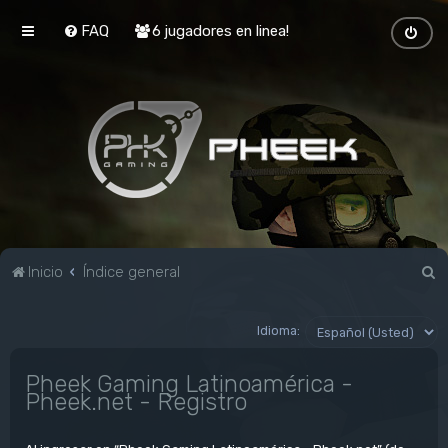
FAQ
6 jugadores en linea!
B
Inicio
Índice general
u
s
Idioma:
c
Pheek Gaming Latinoamérica -
a
Pheek.net - Registro
r