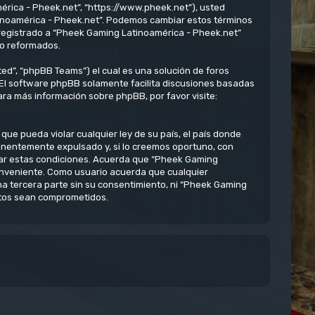
érica - Pheek.net”, “https://www.pheek.net”), usted
atinoamérica - Pheek.net”. Podemos cambiar estos términos
 registrado a “Pheek Gaming Latinoamérica - Pheek.net”
/o reformados.
ed”, “phpBB Teams”) el cual es una solución de foros
 El software phpBB solamente facilita discusiones basadas
ra más información sobre phpBB, por favor visite:
ue pueda violar cualquier ley de su país, el país donde
anentemente expulsado y, si lo creemos oportuno, con
rzar estas condiciones. Acuerda que “Pheek Gaming
conveniente. Como usuario acuerda que cualquier
 tercera parte sin su consentimiento, ni “Pheek Gaming
atos sean comprometidos.