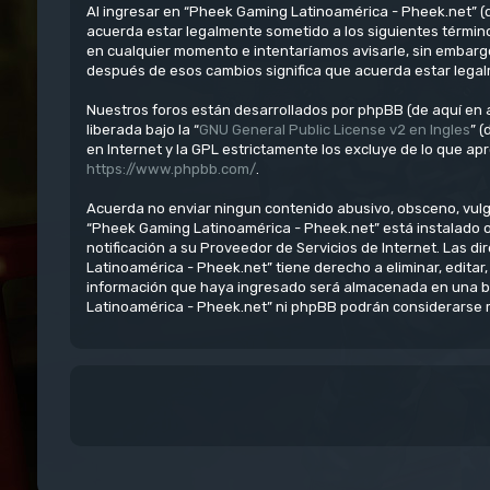
Al ingresar en “Pheek Gaming Latinoamérica - Pheek.net” (d
acuerda estar legalmente sometido a los siguientes términ
en cualquier momento e intentaríamos avisarle, sin embarg
después de esos cambios significa que acuerda estar lega
Nuestros foros están desarrollados por phpBB (de aquí en a
liberada bajo la “
GNU General Public License v2 en Ingles
” 
en Internet y la GPL estrictamente los excluye de lo que 
https://www.phpbb.com/
.
Acuerda no enviar ningun contenido abusivo, obsceno, vulgar
“Pheek Gaming Latinoamérica - Pheek.net” está instalado 
notificación a su Proveedor de Servicios de Internet. Las 
Latinoamérica - Pheek.net” tiene derecho a eliminar, edit
información que haya ingresado será almacenada en una ba
Latinoamérica - Pheek.net” ni phpBB podrán considerarse r