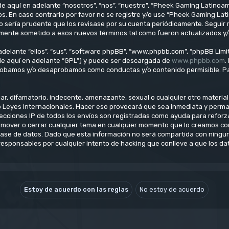
e aquí en adelante “nosotros”, “nos”, “nuestro”, “Pheek Gaming Latinoam
os. En caso contrario por favor no se registre y/o use “Pheek Gaming L
o sería prudente que los revisase por su cuenta periódicamente. Seguir
lmente sometido a esos nuevos términos tal como fueron actualizados y
delante “ellos”, “sus”, “software phpBB”, “www.phpbb.com”, “phpBB Limit
(de aquí en adelante “GPL”) y puede ser descargada de
www.phpbb.com
.
aprobamos y/o desaprobamos como conductas y/o contenido permisible. Pa
, difamatorio, indecente, amenazante, sexual o cualquier otro material q
o Leyes Internacionales. Hacer eso provocará que sea inmediata y perm
direcciones IP de todos los envíos son registradas como ayuda para refo
ar, mover o cerrar cualquier tema en cualquier momento que lo creamos 
se de datos. Dado que esta información no será compartida con ninguna
esponsables por cualquier intento de hacking que conlleve a que los d