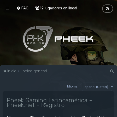
FAQ
12 jugadores en linea!
B
Inicio
Índice general
u
s
Idioma:
c
Pheek Gaming Latinoamérica -
a
Pheek.net - Registro
r