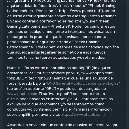
Al ingresar en “Pheek Gaming Latinoamérica - Pheek.net” (de
aquí en adelante “nosotros”, “nos”, “nuestro”, “Pheek Gaming
Latinoamérica - Pheek.net”, “https://www.pheek.net”), usted
acuerda estar legalmente sometido a los siguientes términos.
En caso contrario por favor no se registre y/o use “Pheek
Gaming Latinoamérica - Pheek.net”. Podemos cambiar estos
términos en cualquier momento e intentaríamos avisarle, sin
embargo sería prudente que los revisase por su cuenta
periódicamente. Seguir registrado a “Pheek Gaming
Latinoamérica - Pheek.net” después de esos cambios significa
que acuerda estar legalmente sometido a esos nuevos
términos tal como fueron actualizados y/o reformados.
Nuestros foros están desarrollados por phpBB (de aquí en
adelante “ellos”, “sus”, “software phpBB”, “www.phpbb.com”,
“phpBB Limited”, “phpBB Teams”) el cual es una solución de
foros liberada bajo la “
GNU General Public License v2 en Ingles
”
(de aquí en adelante “GPL”) y puede ser descargada de
www.phpbb.com
. El software phpBB solamente facilita
discusiones basadas en Internet y la GPL estrictamente los
excluye de lo que aprobamos y/o desaprobamos como
conductas y/o contenido permisible. Para más información
sobre phpBB, por favor visite:
https://www.phpbb.com/
.
Acuerda no enviar ningun contenido abusivo, obsceno, vulgar,