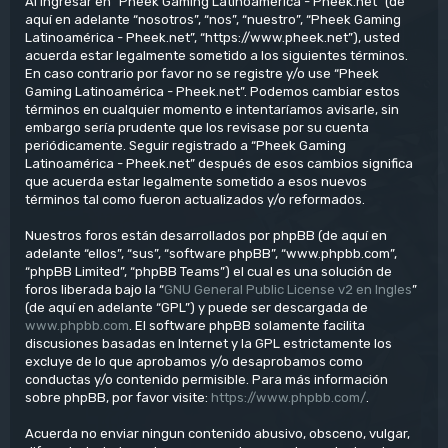
Al ingresar en “Pheek Gaming Latinoamérica - Pheek.net” (de
aquí en adelante “nosotros”, “nos”, “nuestro”, “Pheek Gaming
Latinoamérica - Pheek.net”, “https://www.pheek.net”), usted
acuerda estar legalmente sometido a los siguientes términos.
En caso contrario por favor no se registre y/o use “Pheek
Gaming Latinoamérica - Pheek.net”. Podemos cambiar estos
términos en cualquier momento e intentaríamos avisarle, sin
embargo sería prudente que los revisase por su cuenta
periódicamente. Seguir registrado a “Pheek Gaming
Latinoamérica - Pheek.net” después de esos cambios significa
que acuerda estar legalmente sometido a esos nuevos
términos tal como fueron actualizados y/o reformados.
Nuestros foros están desarrollados por phpBB (de aquí en
adelante “ellos”, “sus”, “software phpBB”, “www.phpbb.com”,
“phpBB Limited”, “phpBB Teams”) el cual es una solución de
foros liberada bajo la “
GNU General Public License v2 en Ingles
”
(de aquí en adelante “GPL”) y puede ser descargada de
www.phpbb.com
. El software phpBB solamente facilita
discusiones basadas en Internet y la GPL estrictamente los
excluye de lo que aprobamos y/o desaprobamos como
conductas y/o contenido permisible. Para más información
sobre phpBB, por favor visite:
https://www.phpbb.com/
.
Acuerda no enviar ningun contenido abusivo, obsceno, vulgar,