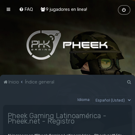
FAQ
9 jugadores en linea!
B
Inicio
Índice general
u
s
Idioma:
c
Pheek Gaming Latinoamérica -
a
Pheek.net - Registro
r