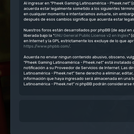
Al ingresar en “Pheek Gaming Latinoamérica - Pheek.net” (d
acuerda estar legalmente sometido a los siguientes términ
en cualquier momento e intentaríamos avisarle, sin embarg
después de esos cambios significa que acuerda estar lega
Nuestros foros están desarrollados por phpBB (de aquí en a
liberada bajo la “
GNU General Public License v2 en Ingles
” 
en Internet y la GPL estrictamente los excluye de lo que 
https://www.phpbb.com/
.
Acuerda no enviar ningun contenido abusivo, obsceno, vulgar
“Pheek Gaming Latinoamérica - Pheek.net” está instalado 
notificación a su Proveedor de Servicios de Internet. Las 
Latinoamérica - Pheek.net” tiene derecho a eliminar, edit
información que haya ingresado será almacenada en una ba
Latinoamérica - Pheek.net” ni phpBB podrán considerarse r