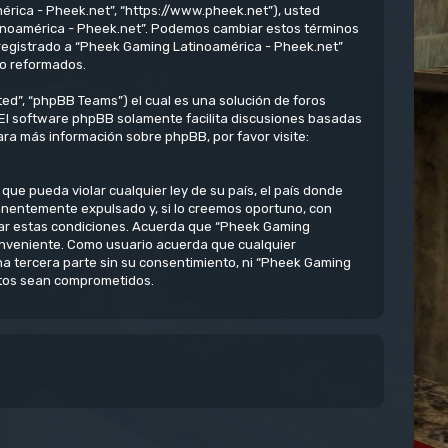
érica - Pheek.net”, “https://www.pheek.net”), usted
atinoamérica - Pheek.net”. Podemos cambiar estos términos
 registrado a “Pheek Gaming Latinoamérica - Pheek.net”
/o reformados.
ed”, “phpBB Teams”) el cual es una solución de foros
 El software phpBB solamente facilita discusiones basadas
ra más información sobre phpBB, por favor visite:
ue pueda violar cualquier ley de su país, el país donde
anentemente expulsado y, si lo creemos oportuno, con
rzar estas condiciones. Acuerda que “Pheek Gaming
conveniente. Como usuario acuerda que cualquier
 tercera parte sin su consentimiento, ni “Pheek Gaming
atos sean comprometidos.