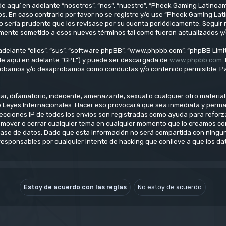
e aquí en adelante “nosotros”, “nos”, “nuestro”, “Pheek Gaming Latinoam
os. En caso contrario por favor no se registre y/o use “Pheek Gaming L
o sería prudente que los revisase por su cuenta periódicamente. Seguir
lmente sometido a esos nuevos términos tal como fueron actualizados y
delante “ellos”, “sus”, “software phpBB”, “www.phpbb.com”, “phpBB Limit
(de aquí en adelante “GPL”) y puede ser descargada de
www.phpbb.com
.
aprobamos y/o desaprobamos como conductas y/o contenido permisible. Pa
, difamatorio, indecente, amenazante, sexual o cualquier otro material q
o Leyes Internacionales. Hacer eso provocará que sea inmediata y perm
direcciones IP de todos los envíos son registradas como ayuda para refo
ar, mover o cerrar cualquier tema en cualquier momento que lo creamos 
se de datos. Dado que esta información no será compartida con ninguna
esponsables por cualquier intento de hacking que conlleve a que los d