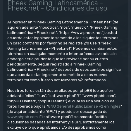
Pheek Gaming Latinoamérica -
Pheek.net - Condiciones de uso
Al ingresar en “Pheek Gaming Latinoamérica - Pheek.net” (de
aquí en adelante “nosotros”, “nos”, “nuestro”, “Pheek Gaming
Latinoamérica - Pheek.net”, “https://www.pheek.net”), usted
acuerda estar legalmente sometido a los siguientes términos.
En caso contrario por favor no se registre y/o use “Pheek
Gaming Latinoamérica - Pheek.net”. Podemos cambiar estos
términos en cualquier momento e intentaríamos avisarle, sin
embargo sería prudente que los revisase por su cuenta
periódicamente. Seguir registrado a “Pheek Gaming
Latinoamérica - Pheek.net” después de esos cambios significa
que acuerda estar legalmente sometido a esos nuevos
términos tal como fueron actualizados y/o reformados.
Nuestros foros están desarrollados por phpBB (de aquí en
adelante “ellos”, “sus”, “software phpBB”, “www.phpbb.com”,
“phpBB Limited”, “phpBB Teams”) el cual es una solución de
foros liberada bajo la “
GNU General Public License v2 en Ingles
”
(de aquí en adelante “GPL”) y puede ser descargada de
www.phpbb.com
. El software phpBB solamente facilita
discusiones basadas en Internet y la GPL estrictamente los
excluye de lo que aprobamos y/o desaprobamos como