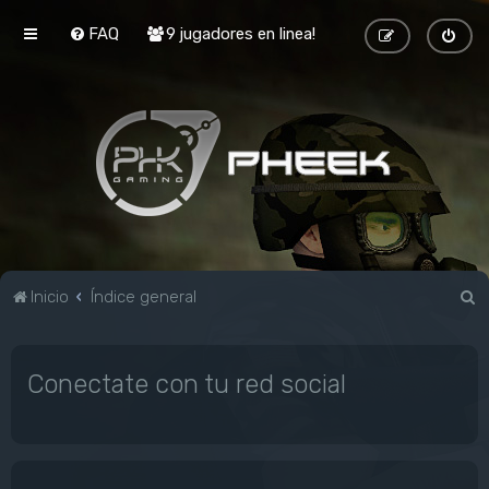
FAQ
9 jugadores en linea!
B
Inicio
Índice general
u
s
Conectate con tu red social
c
a
r