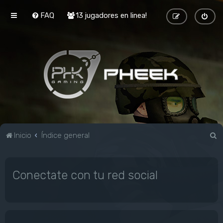
FAQ
13 jugadores en linea!
B
Inicio
Índice general
u
s
Conectate con tu red social
c
a
r