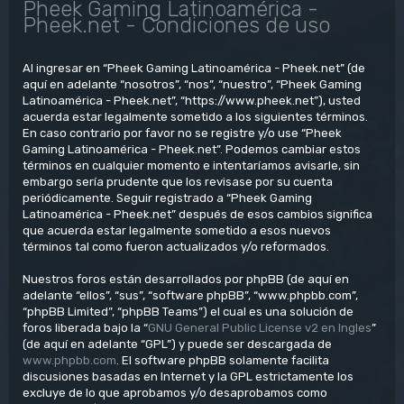
Pheek Gaming Latinoamérica -
Pheek.net - Condiciones de uso
Al ingresar en “Pheek Gaming Latinoamérica - Pheek.net” (de
aquí en adelante “nosotros”, “nos”, “nuestro”, “Pheek Gaming
Latinoamérica - Pheek.net”, “https://www.pheek.net”), usted
acuerda estar legalmente sometido a los siguientes términos.
En caso contrario por favor no se registre y/o use “Pheek
Gaming Latinoamérica - Pheek.net”. Podemos cambiar estos
términos en cualquier momento e intentaríamos avisarle, sin
embargo sería prudente que los revisase por su cuenta
periódicamente. Seguir registrado a “Pheek Gaming
Latinoamérica - Pheek.net” después de esos cambios significa
que acuerda estar legalmente sometido a esos nuevos
términos tal como fueron actualizados y/o reformados.
Nuestros foros están desarrollados por phpBB (de aquí en
adelante “ellos”, “sus”, “software phpBB”, “www.phpbb.com”,
“phpBB Limited”, “phpBB Teams”) el cual es una solución de
foros liberada bajo la “
GNU General Public License v2 en Ingles
”
(de aquí en adelante “GPL”) y puede ser descargada de
www.phpbb.com
. El software phpBB solamente facilita
discusiones basadas en Internet y la GPL estrictamente los
excluye de lo que aprobamos y/o desaprobamos como