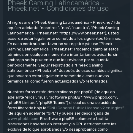
Pheek Gaming Latinoamérica -
Pheek.net - Condiciones de uso
Al ingresar en “Pheek Gaming Latinoamérica - Pheek.net” (de
aquí en adelante “nosotros”, “nos”, “nuestro”, “Pheek Gaming
Latinoamérica - Pheek.net”, “https://www.pheek.net”), usted
acuerda estar legalmente sometido a los siguientes términos.
En caso contrario por favor no se registre y/o use “Pheek
Gaming Latinoamérica - Pheek.net”. Podemos cambiar estos
términos en cualquier momento e intentaríamos avisarle, sin
embargo sería prudente que los revisase por su cuenta
periódicamente. Seguir registrado a “Pheek Gaming
Latinoamérica - Pheek.net” después de esos cambios significa
que acuerda estar legalmente sometido a esos nuevos
términos tal como fueron actualizados y/o reformados.
Nuestros foros están desarrollados por phpBB (de aquí en
adelante “ellos”, “sus”, “software phpBB”, “www.phpbb.com”,
“phpBB Limited”, “phpBB Teams”) el cual es una solución de
foros liberada bajo la “
GNU General Public License v2 en Ingles
”
(de aquí en adelante “GPL”) y puede ser descargada de
www.phpbb.com
. El software phpBB solamente facilita
discusiones basadas en Internet y la GPL estrictamente los
excluye de lo que aprobamos y/o desaprobamos como