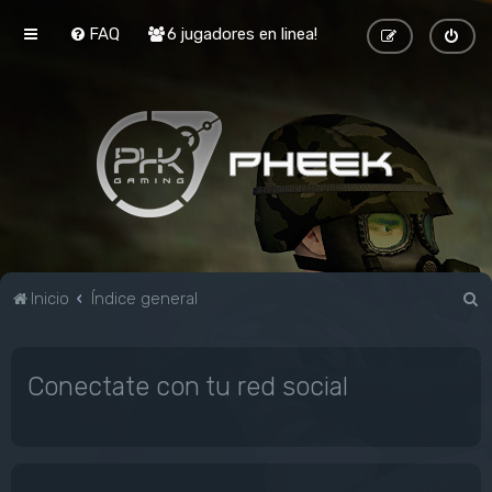
FAQ
6 jugadores en linea!
B
Inicio
Índice general
u
s
Conectate con tu red social
c
a
r