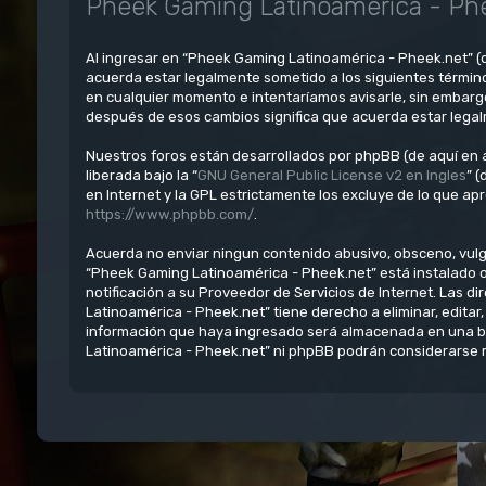
Pheek Gaming Latinoamérica - Phe
Al ingresar en “Pheek Gaming Latinoamérica - Pheek.net” (d
acuerda estar legalmente sometido a los siguientes términ
en cualquier momento e intentaríamos avisarle, sin embarg
después de esos cambios significa que acuerda estar lega
Nuestros foros están desarrollados por phpBB (de aquí en a
liberada bajo la “
GNU General Public License v2 en Ingles
” 
en Internet y la GPL estrictamente los excluye de lo que 
https://www.phpbb.com/
.
Acuerda no enviar ningun contenido abusivo, obsceno, vulgar
“Pheek Gaming Latinoamérica - Pheek.net” está instalado 
notificación a su Proveedor de Servicios de Internet. Las 
Latinoamérica - Pheek.net” tiene derecho a eliminar, edit
información que haya ingresado será almacenada en una ba
Latinoamérica - Pheek.net” ni phpBB podrán considerarse r