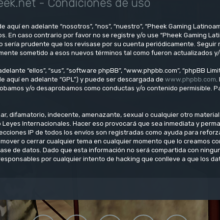
ek.net - Condiciones de uso
e aquí en adelante “nosotros”, “nos”, “nuestro”, “Pheek Gaming Latinoam
os. En caso contrario por favor no se registre y/o use “Pheek Gaming L
o sería prudente que los revisase por su cuenta periódicamente. Seguir
lmente sometido a esos nuevos términos tal como fueron actualizados y
delante “ellos”, “sus”, “software phpBB”, “www.phpbb.com”, “phpBB Limit
(de aquí en adelante “GPL”) y puede ser descargada de
www.phpbb.com
.
aprobamos y/o desaprobamos como conductas y/o contenido permisible. Pa
, difamatorio, indecente, amenazante, sexual o cualquier otro material q
o Leyes Internacionales. Hacer eso provocará que sea inmediata y perm
direcciones IP de todos los envíos son registradas como ayuda para refo
ar, mover o cerrar cualquier tema en cualquier momento que lo creamos 
se de datos. Dado que esta información no será compartida con ninguna
esponsables por cualquier intento de hacking que conlleve a que los d