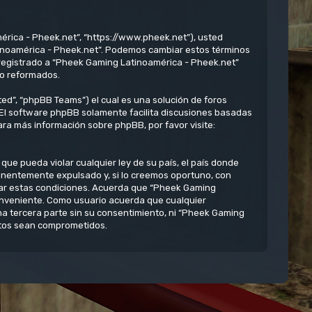
érica - Pheek.net”, “https://www.pheek.net”), usted
atinoamérica - Pheek.net”. Podemos cambiar estos términos
 registrado a “Pheek Gaming Latinoamérica - Pheek.net”
/o reformados.
ed”, “phpBB Teams”) el cual es una solución de foros
 El software phpBB solamente facilita discusiones basadas
ra más información sobre phpBB, por favor visite:
ue pueda violar cualquier ley de su país, el país donde
anentemente expulsado y, si lo creemos oportuno, con
rzar estas condiciones. Acuerda que “Pheek Gaming
conveniente. Como usuario acuerda que cualquier
 tercera parte sin su consentimiento, ni “Pheek Gaming
atos sean comprometidos.