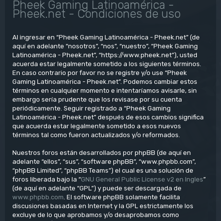
Pheek Gaming Latinoamérica -
Pheek.net - Condiciones de uso
Al ingresar en “Pheek Gaming Latinoamérica - Pheek.net” (de
aquí en adelante “nosotros”, “nos”, “nuestro”, “Pheek Gaming
Latinoamérica - Pheek.net”, “https://www.pheek.net”), usted
acuerda estar legalmente sometido a los siguientes términos.
En caso contrario por favor no se registre y/o use “Pheek
Gaming Latinoamérica - Pheek.net”. Podemos cambiar estos
términos en cualquier momento e intentaríamos avisarle, sin
embargo sería prudente que los revisase por su cuenta
periódicamente. Seguir registrado a “Pheek Gaming
Latinoamérica - Pheek.net” después de esos cambios significa
que acuerda estar legalmente sometido a esos nuevos
términos tal como fueron actualizados y/o reformados.
Nuestros foros están desarrollados por phpBB (de aquí en
adelante “ellos”, “sus”, “software phpBB”, “www.phpbb.com”,
“phpBB Limited”, “phpBB Teams”) el cual es una solución de
foros liberada bajo la “
GNU General Public License v2 en Ingles
”
(de aquí en adelante “GPL”) y puede ser descargada de
www.phpbb.com
. El software phpBB solamente facilita
discusiones basadas en Internet y la GPL estrictamente los
excluye de lo que aprobamos y/o desaprobamos como