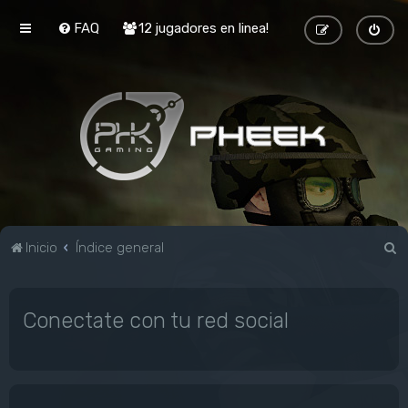
FAQ
12 jugadores en linea!
B
Inicio
Índice general
u
s
Conectate con tu red social
c
a
r