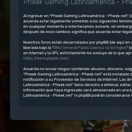
Pheek Gaming Latinoamérica - Phe
Al ingresar en “Pheek Gaming Latinoamérica - Pheek.net” (d
acuerda estar legalmente sometido a los siguientes términ
en cualquier momento e intentaríamos avisarle, sin embarg
después de esos cambios significa que acuerda estar lega
Nuestros foros están desarrollados por phpBB (de aquí en a
liberada bajo la “
GNU General Public License v2 en Ingles
” 
en Internet y la GPL estrictamente los excluye de lo que 
https://www.phpbb.com/
.
Acuerda no enviar ningun contenido abusivo, obsceno, vulgar
“Pheek Gaming Latinoamérica - Pheek.net” está instalado 
notificación a su Proveedor de Servicios de Internet. Las 
Latinoamérica - Pheek.net” tiene derecho a eliminar, edit
información que haya ingresado será almacenada en una ba
Latinoamérica - Pheek.net” ni phpBB podrán considerarse r