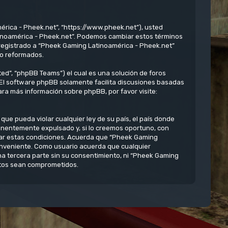
érica - Pheek.net”, “https://www.pheek.net”), usted
atinoamérica - Pheek.net”. Podemos cambiar estos términos
 registrado a “Pheek Gaming Latinoamérica - Pheek.net”
/o reformados.
ed”, “phpBB Teams”) el cual es una solución de foros
 El software phpBB solamente facilita discusiones basadas
ra más información sobre phpBB, por favor visite:
ue pueda violar cualquier ley de su país, el país donde
anentemente expulsado y, si lo creemos oportuno, con
rzar estas condiciones. Acuerda que “Pheek Gaming
conveniente. Como usuario acuerda que cualquier
 tercera parte sin su consentimiento, ni “Pheek Gaming
atos sean comprometidos.