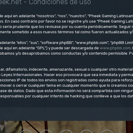
ek.net - Condiciones de uso
e aquí en adelante “nosotros”, “nos”, “nuestro”, “Pheek Gaming Latinoam
os. En caso contrario por favor no se registre y/o use “Pheek Gaming L
o sería prudente que los revisase por su cuenta periódicamente. Seguir
lmente sometido a esos nuevos términos tal como fueron actualizados y
delante “ellos”, “sus”, “software phpBB”, “www.phpbb.com”, “phpBB Limit
(de aquí en adelante “GPL”) y puede ser descargada de
www.phpbb.com
.
aprobamos y/o desaprobamos como conductas y/o contenido permisible. Pa
, difamatorio, indecente, amenazante, sexual o cualquier otro material q
o Leyes Internacionales. Hacer eso provocará que sea inmediata y perm
direcciones IP de todos los envíos son registradas como ayuda para refo
ar, mover o cerrar cualquier tema en cualquier momento que lo creamos 
se de datos. Dado que esta información no será compartida con ninguna
esponsables por cualquier intento de hacking que conlleve a que los d