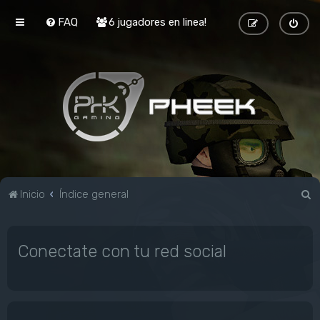
FAQ
6 jugadores en linea!
B
Inicio
Índice general
u
s
Conectate con tu red social
c
a
r