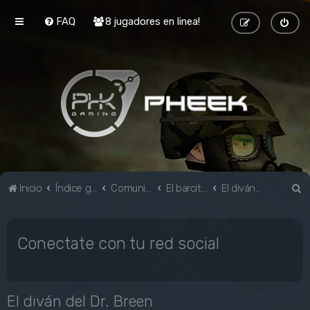
FAQ
8 jugadores en linea!
B
Inicio
Índice general
Comunidad
El barcito de Black Mesa
El diván del Dr. Breen
u
s
Conectate con tu red social
c
a
r
El diván del Dr. Breen