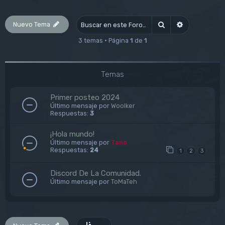
Nuevo Tema
Buscar
Búsqueda av
3 temas • Página
1
de
1
Temas
Primer posteo 2024
Último mensaje por
Woolker
Respuestas:
3
¡Hola mundo!
Último mensaje por
Tano
Respuestas:
24
1
2
3
Discord De La Comunidad.
Último mensaje por
ToMaTeh