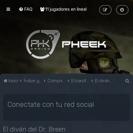
FAQ
11 jugadores en linea!
B
Inicio
Índice general
Comunidad
El barcito de Black Mesa
El diván del Dr. Breen
u
s
Conectate con tu red social
c
a
r
El diván del Dr. Breen