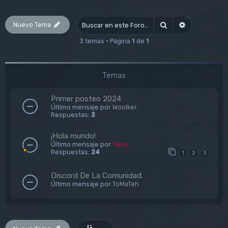
Nuevo Tema
Buscar
Búsqueda av
3 temas • Página
1
de
1
Temas
Primer posteo 2024
Último mensaje por
Woolker
Respuestas:
3
¡Hola mundo!
Último mensaje por
Tano
Respuestas:
24
1
2
3
Discord De La Comunidad.
Último mensaje por
ToMaTeh