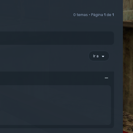
0 temas • Página
1
de
1
Ir a