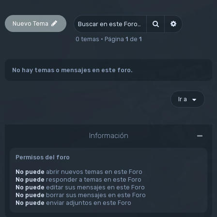
Nuevo Tema
Buscar
Búsqueda av
0 temas • Página
1
de
1
No hay temas o mensajes en este foro.
Ir a
Información
Permisos del foro
No puede
abrir nuevos temas en este Foro
No puede
responder a temas en este Foro
No puede
editar sus mensajes en este Foro
No puede
borrar sus mensajes en este Foro
No puede
enviar adjuntos en este Foro