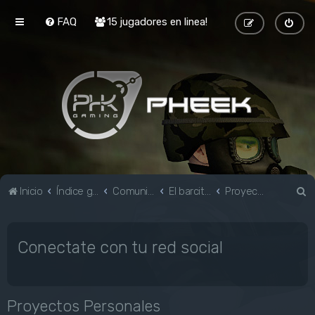
FAQ
15 jugadores en linea!
B
Inicio
Índice general
Comunidad
El barcito de Black Mesa
Proyectos Personales
u
s
Conectate con tu red social
c
a
r
Proyectos Personales