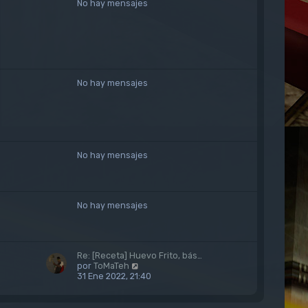
No hay mensajes
a
j
e
No hay mensajes
No hay mensajes
No hay mensajes
Re: [Receta] Huevo Frito, bás…
V
por
ToMaTeh
e
31 Ene 2022, 21:40
r
ú
l