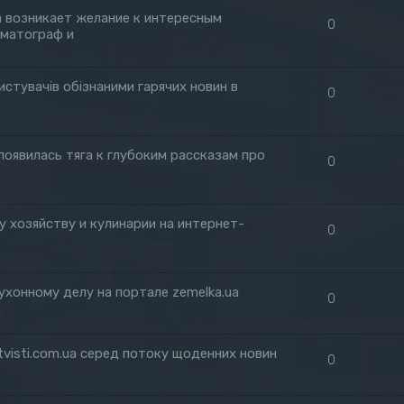
да возникает желание к интересным
0
ематограф и
истувачів обізнаними гарячих новин в
0
 появилась тяга к глубоким рассказам про
0
 хозяйству и кулинарии на интернет-
0
ухонному делу на портале zemelka.ua
0
visti.com.ua серед потоку щоденних новин
0