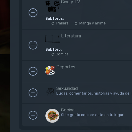
Cine y TV
Subforos:
Trailers
Manga y anime
Literatura
Subforo:
Comics
Deportes
Sexualidad
Dudas, comentarios, historias y ayuda de 
Cocina
Si te gusta cocinar este es tu lugar!