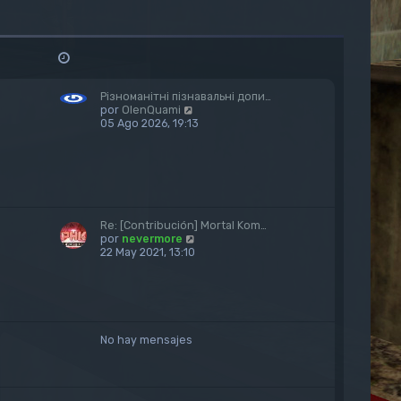
Різноманітні пізнавальні допи…
V
por
OlenQuami
e
05 Ago 2026, 19:13
r
ú
l
t
i
m
o
Re: [Contribución] Mortal Kom…
m
V
por
nevermore
e
e
22 May 2021, 13:10
n
r
s
ú
a
l
j
t
e
i
m
No hay mensajes
o
m
e
n
s