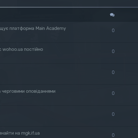
зміщує платформа Main Academy
0
с wohoo.ua постійно
0
0
а черговими оповіданнями
0
0
найти на mgk.if.ua
0