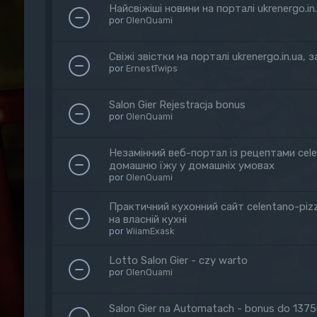
Найсвіжіші новини на порталі ukrenergo.in
por
OlenQuami
Свіжі звістки на порталі ukrenergo.in.ua,
por
ErnestTwips
Salon Gier Rejestracja bonus
por
OlenQuami
Незамінний веб-портал із рецептами cele
домашню їжу у домашніх умовах
por
OlenQuami
Практичний кухонний сайт celentano-piz
на власній кухні
por
WiiamExask
Lotto Salon Gier - czy warto
por
OlenQuami
Salon Gier na Automatach - bonus do 137