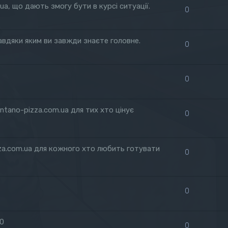
.ua, що дають змогу бути в курсі ситуації.
0
 завдяки яким ви завжди знаєте головне.
0
0
ntano-pizza.com.ua для тих хто цінує
0
za.com.ua для кожного хто любить готувати
0
0
50
0