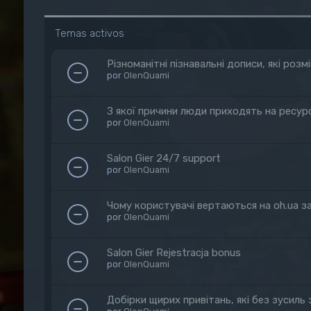
Temas activos
Різноманітні пізнавальні дописи, які ро
por
OlenQuami
З якої причини люди приходять на ресур
por
OlenQuami
Salon Gier 24/7 support
por
OlenQuami
Чому користувачі вертаються на oh.ua з
por
OlenQuami
Salon Gier Rejestracja bonus
por
OlenQuami
Добірки щирих привітань, які без зусиль з