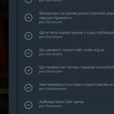
por
OlenQuami
Випадково натрапив різносторонній украї
народні прикмети
por
OlenQuami
Що втягує користувачів у гущу публікацій
por
OlenQuami
Що цікавого подає сайт rodis.org.ua
por
OlenQuami
Що привертає погляд глядачів на institute.
por
OlenQuami
Чим привернути інтерес користувачів на in
por
Edwardswons
Aplikacja Salon Gier opinia
por
OlenQuami