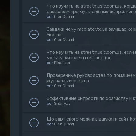
Что изучить на streetmusic.com.ua, ког
рассказам про музыкальные жанры, кин
por
OlenQuami
Завдяки чому mediator.te.ua залишає кор
Україні
por
OlenQuami
Что изучить на streetmusic.com.ua, если
музыку, киноленты и творцов
por
Rikascier
Проверенные руководства по домашнему
журнале zemelka.ua
por
OlenQuami
Эффективные хитрости по хозяйству и к
por
ShenFut
Що вартісного можна відшукати сайт hot
por
OlenQuami