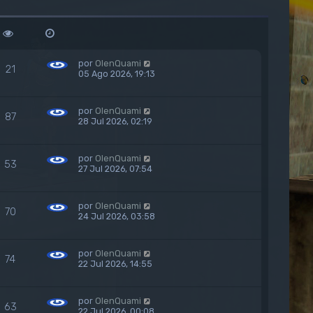
t
i
m
o
m
e
por
OlenQuami
21
n
05 Ago 2026, 19:13
s
a
j
por
OlenQuami
e
87
28 Jul 2026, 02:19
por
OlenQuami
53
27 Jul 2026, 07:54
por
OlenQuami
70
24 Jul 2026, 03:58
por
OlenQuami
74
22 Jul 2026, 14:55
por
OlenQuami
63
22 Jul 2026, 00:08