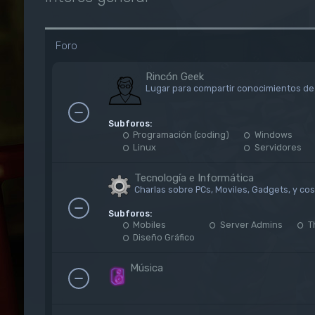
Foro
Rincón Geek
Lugar para compartir conocimientos de 
Subforos:
Programación (coding)
Windows
Linux
Servidores
Tecnología e Informática
Charlas sobre PCs, Moviles, Gadgets, y co
Subforos:
Mobiles
Server Admins
T
Diseño Gráfico
Música