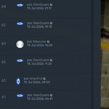
por
OlenQuami
64
15 Jul 2026, 21:17
por
OlenQuami
62
15 Jul 2026, 19:15
por
Rikascier
60
15 Jul 2026, 16:05
por
OlenQuami
65
15 Jul 2026, 11:26
por
ShenFut
65
15 Jul 2026, 08:50
por
OlenQuami
61
15 Jul 2026, 06:41