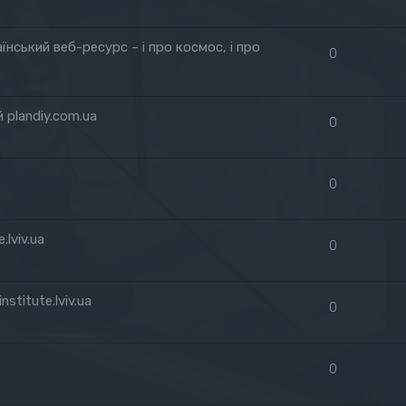
нський веб-ресурс – і про космос, і про
0
 plandiy.com.ua
0
0
lviv.ua
0
stitute.lviv.ua
0
0