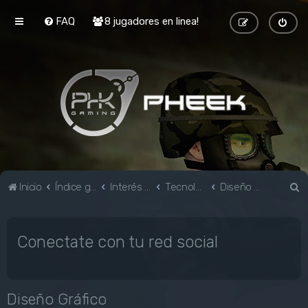
FAQ
8 jugadores en linea!
B
Inicio
Índice general
Interés general
Tecnología e Informática
Diseño Gráfico
u
s
Conectate con tu red social
c
a
r
Diseño Gráfico