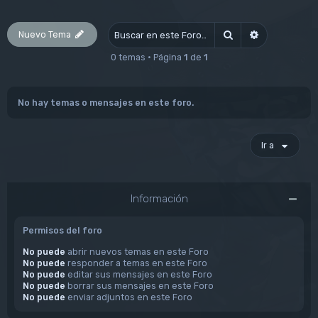
Nuevo Tema
Buscar
Búsqueda av
0 temas • Página
1
de
1
No hay temas o mensajes en este foro.
Ir a
Información
Permisos del foro
No puede
abrir nuevos temas en este Foro
No puede
responder a temas en este Foro
No puede
editar sus mensajes en este Foro
No puede
borrar sus mensajes en este Foro
No puede
enviar adjuntos en este Foro