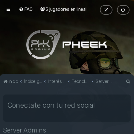
FAQ
5 jugadores en linea!
B
Inicio
Índice general
Interés general
Tecnología e Informática
Server Admins
u
s
Conectate con tu red social
c
a
r
Server Admins