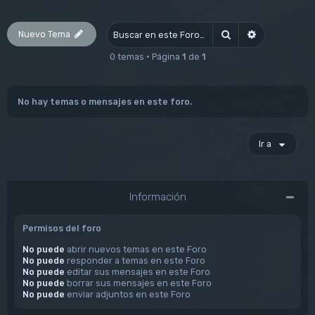
Nuevo Tema
Buscar
Búsqueda av
0 temas • Página
1
de
1
No hay temas o mensajes en este foro.
Ir a
Información
Permisos del foro
No puede
abrir nuevos temas en este Foro
No puede
responder a temas en este Foro
No puede
editar sus mensajes en este Foro
No puede
borrar sus mensajes en este Foro
No puede
enviar adjuntos en este Foro