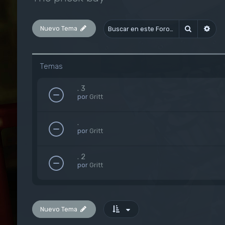
Nuevo Tema
Buscar
Bús
Temas
. 3
por
Gritt
.
por
Gritt
. 2
por
Gritt
Nuevo Tema