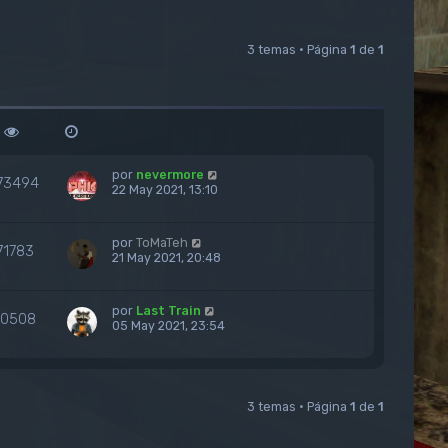
3 temas • Página
1
de
1
por
nevermore
73494
22 May 2021, 13:10
por
ToMaTeh
71783
21 May 2021, 20:48
por
Last Train
70508
05 May 2021, 23:54
3 temas • Página
1
de
1