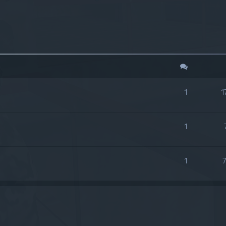
queda avanzada
1
1
1
1