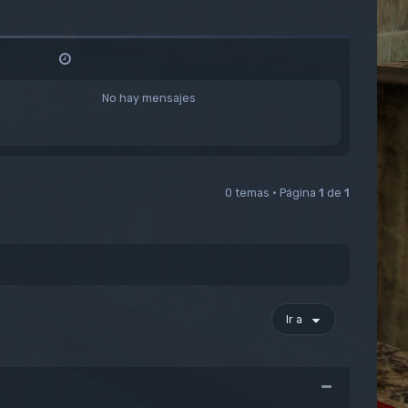
No hay mensajes
0 temas • Página
1
de
1
Ir a