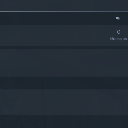
0
Mensajes
queda avanzada