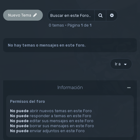
Nuevo Tema
Buscar
Búsqueda av
0 temas • Página
1
de
1
No hay temas o mensajes en este foro.
Ir a
Información
Permisos del foro
No puede
abrir nuevos temas en este Foro
No puede
responder a temas en este Foro
No puede
editar sus mensajes en este Foro
No puede
borrar sus mensajes en este Foro
No puede
enviar adjuntos en este Foro