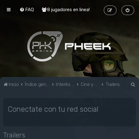
FAQ
8 jugadores en linea!
B
Inicio
Índice general
Interés general
Cine y TV
Trailers
u
s
Conectate con tu red social
c
a
r
Trailers