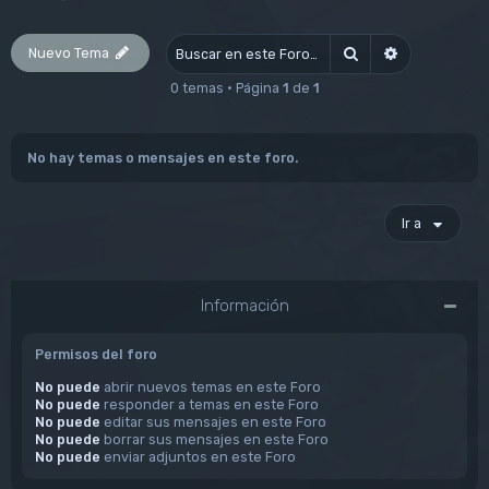
Nuevo Tema
Buscar
Búsqueda av
0 temas • Página
1
de
1
No hay temas o mensajes en este foro.
Ir a
Información
Permisos del foro
No puede
abrir nuevos temas en este Foro
No puede
responder a temas en este Foro
No puede
editar sus mensajes en este Foro
No puede
borrar sus mensajes en este Foro
No puede
enviar adjuntos en este Foro