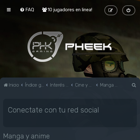
FAQ
10 jugadores en linea!
B
Inicio
Índice general
Interés general
Cine y TV
Manga y anime
u
s
Conectate con tu red social
c
a
r
Manga y anime