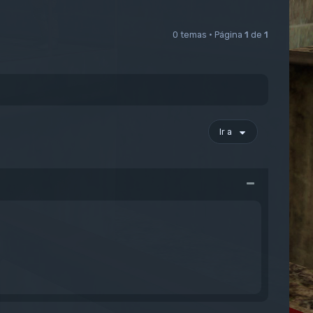
0 temas • Página
1
de
1
Ir a