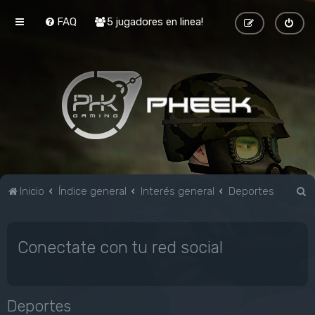
FAQ
5 jugadores en linea!
B
Inicio
Índice general
Interés general
Deportes
u
s
Conectate con tu red social
c
a
r
Deportes