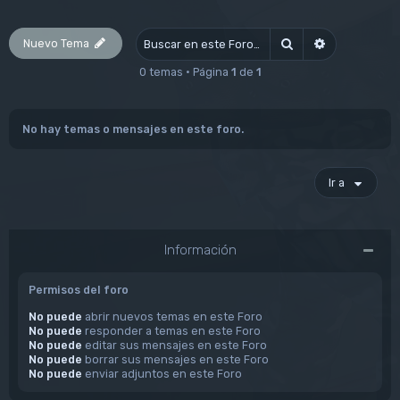
Nuevo Tema
Buscar
Búsqueda av
0 temas • Página
1
de
1
No hay temas o mensajes en este foro.
Ir a
Información
Permisos del foro
No puede
abrir nuevos temas en este Foro
No puede
responder a temas en este Foro
No puede
editar sus mensajes en este Foro
No puede
borrar sus mensajes en este Foro
No puede
enviar adjuntos en este Foro