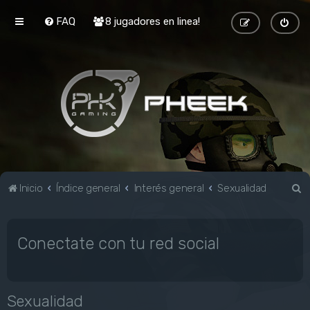
FAQ
8 jugadores en linea!
B
Inicio
Índice general
Interés general
Sexualidad
u
s
Conectate con tu red social
c
a
r
Sexualidad