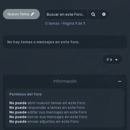
Nuevo Tema
Buscar
Búsqueda av
0 temas • Página
1
de
1
No hay temas o mensajes en este foro.
Ir a
Información
Permisos del foro
No puede
abrir nuevos temas en este Foro
No puede
responder a temas en este Foro
No puede
editar sus mensajes en este Foro
No puede
borrar sus mensajes en este Foro
No puede
enviar adjuntos en este Foro