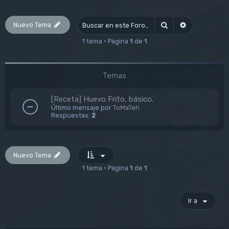
Nuevo Tema
Buscar
Búsqueda av
1 tema • Página
1
de
1
Temas
[Receta] Huevo Frito, básico.
Último mensaje por
ToMaTeh
Respuestas:
2
Nuevo Tema
1 tema • Página
1
de
1
Ir a