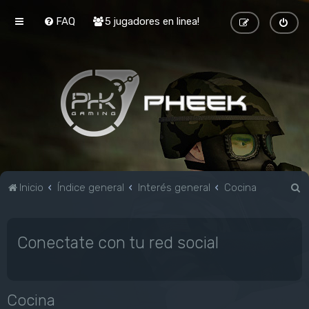
FAQ
5 jugadores en linea!
B
Inicio
Índice general
Interés general
Cocina
u
s
Conectate con tu red social
c
a
r
Cocina